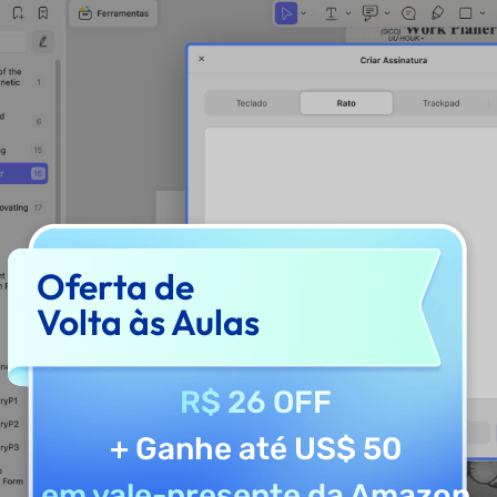
Oferta de
Volta às Aulas
R$ 26 OFF
+ Ganhe até US$ 50
em vale-presente da Amazon