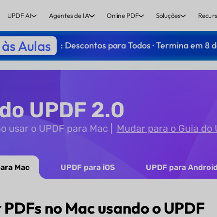
UPDF AI
Agentes de IA
Online PDF
Soluções
Recurs
às Aulas
: Descontos para Todos · Termina em 8 
 do UPDF 2.0
mo usar o UPDF para Mac
Mudar para o Guia do 
ara Mac
UPDF para iOS
UPDF para Androi
r PDFs no Mac usando o UPDF