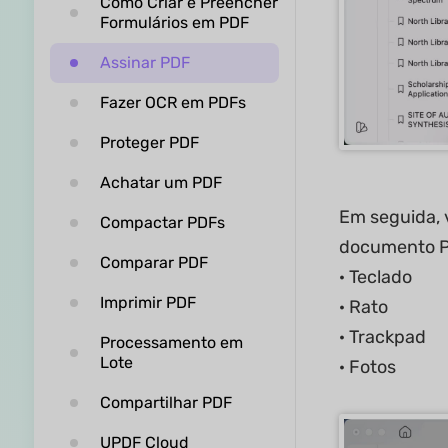
Como Criar e Preencher
Formulários em PDF
Assinar PDF
Fazer OCR em PDFs
Proteger PDF
Achatar um PDF
Em seguida, 
Compactar PDFs
documento P
Comparar PDF
· Teclado
Imprimir PDF
· Rato
· Trackpad
Processamento em
Lote
· Fotos
Compartilhar PDF
UPDF Cloud