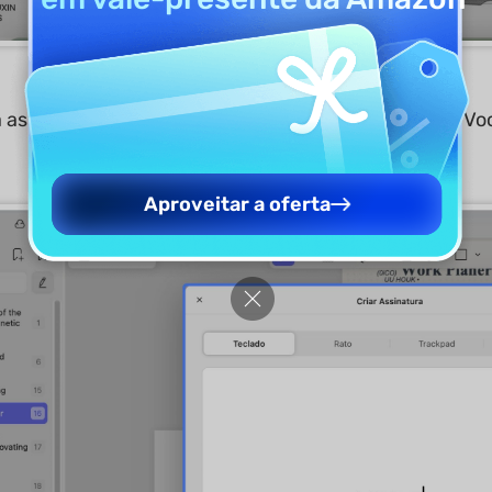
a assinatura, você precisa clicar no ícone "
Teclado
". Vo
Aproveitar a oferta