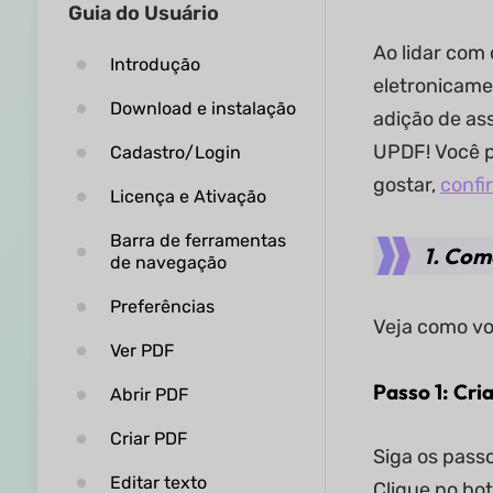
Guia do Usuário
Ao lidar com 
Introdução
eletronicame
Download e instalação
adição de as
UPDF! Você po
Cadastro/Login
gostar,
confi
Licença e Ativação
Barra de ferramentas
1. Com
de navegação
Preferências
Veja como vo
Ver PDF
Passo 1: Cri
Abrir PDF
Criar PDF
Siga os pass
Editar texto
Clique no bo