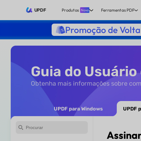
UPDF
Produtos
Ferramentas PDF
Novo
Promoção de Volta 
Guia do Usuário
Obtenha mais informações sobre co
UPDF para Windows
UPDF p
Assina