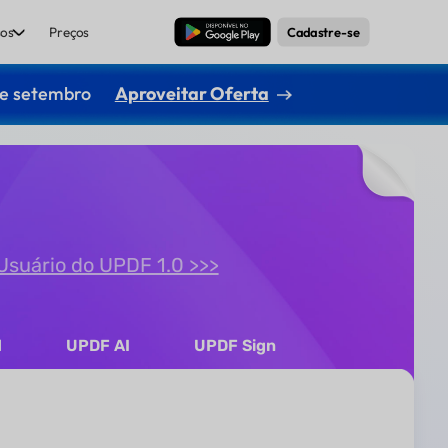
os
Preços
Baixar Grátis
Cadastre-se
de setembro
Aproveitar Oferta
Usuário do UPDF 1.0 >>>
d
UPDF AI
UPDF Sign