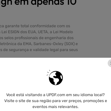
ign em apenas 10
ica garante total conformidade com os
 a Lei ESIGN dos EUA, UETA, a Lei Modelo
os selos profissionais de engenharia dos
letrônica da EMA, Sarbanes-Oxley (SOX) e
is de segurança e validade legal para seus
Você está visitando a UPDF.com em seu idioma local?
Visite o site de sua região para ver preços, promoções e
o usar o UPDF S
eventos mais relevantes.