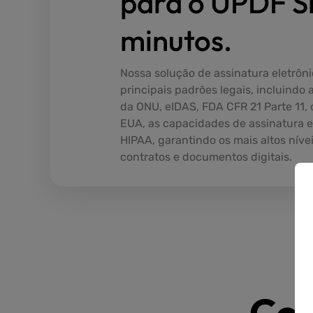
para o UPDF S
minutos.
Nossa solução de assinatura eletrôn
principais padrões legais, incluindo
da ONU, eIDAS, FDA CFR 21 Parte 11, 
EUA, as capacidades de assinatura e
HIPAA, garantindo os mais altos níve
contratos e documentos digitais.
Com