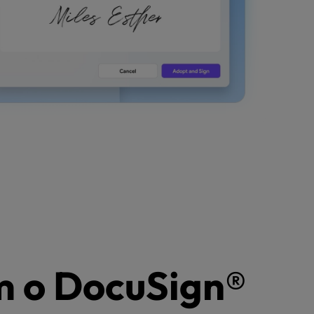
 o DocuSign®