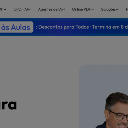
DF
UPDF AI
Agentes de IA
Online PDF
Soluções
R
às Aulas
: Descontos para Todos · Termina em 8 
ara