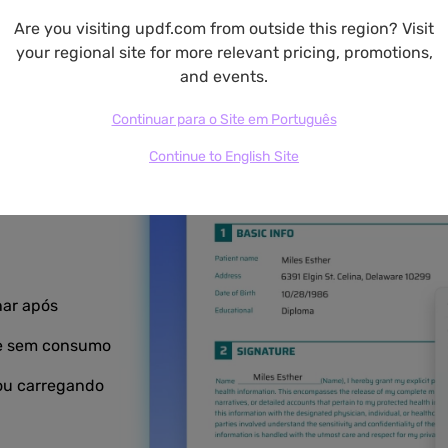
Are you visiting updf.com from outside this region? Visit
your regional site for more relevant pricing, promotions,
and events.
Continuar para o Site em Português
Continue to English Site
a documento
os documentos
nar após
as.
 e sem consumo
lmente com um
 privada.
 na nuvem para
 ou carregando
multaneamente.
 modelo para