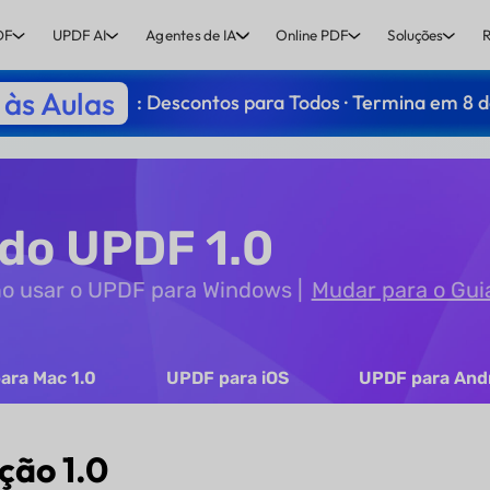
DF
UPDF AI
Agentes de IA
Online PDF
Soluções
R
às Aulas
: Descontos para Todos · Termina em 8 
 do UPDF 1.0
mo usar o UPDF para Windows
Mudar para o Gui
ara Mac 1.0
UPDF para iOS
UPDF para And
ção 1.0