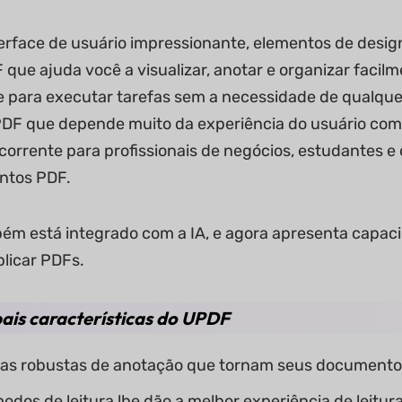
rface de usuário impressionante, elementos de desig
 que ajuda você a visualizar, anotar e organizar facil
ade para executar tarefas sem a necessidade de qualqu
DF que depende muito da experiência do usuário com
corrente para profissionais de negócios, estudantes e
tos PDF.
m está integrado com a IA, e agora apresenta capacid
plicar PDFs.
pais características do UPDF
as robustas de anotação que tornam seus documentos
modos de leitura lhe dão a melhor experiência de leitur