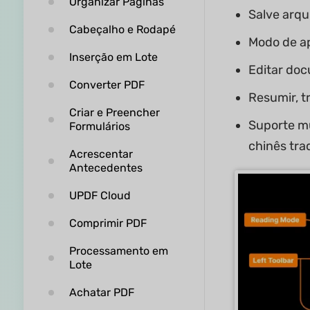
Organizar Páginas
Salve arq
Cabeçalho e Rodapé
Modo de ap
Inserção em Lote
Editar do
Converter PDF
Resumir, t
Criar e Preencher
Suporte mu
Formulários
chinês tra
Acrescentar
Antecedentes
UPDF Cloud
Comprimir PDF
Processamento em
Lote
Achatar PDF