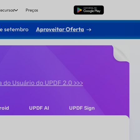
ecursos
Preços
Baixar Grátis
de setembro
Aproveitar Oferta
a do Usuário do UPDF 2.0 >>>
roid
UPDF AI
UPDF Sign