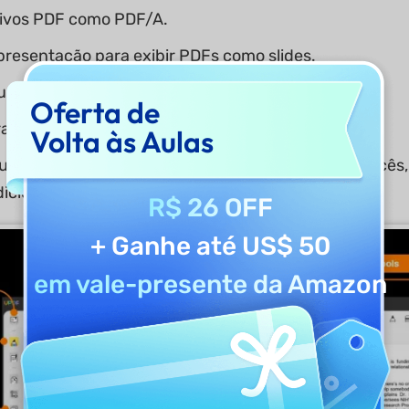
uivos PDF como PDF/A.
resentação para exibir PDFs como slides.
cumentos em PDF em hebraico e árabe.
Oferta de
raduzir e explicar PDFs.
Volta às Aulas
ltilíngue e UPDF estão disponíveis em inglês, francês, 
dicional, chinês simplificado, japonês e coreano.
R$ 26 OFF
+ Ganhe até US$ 50
em vale-presente da Amazon