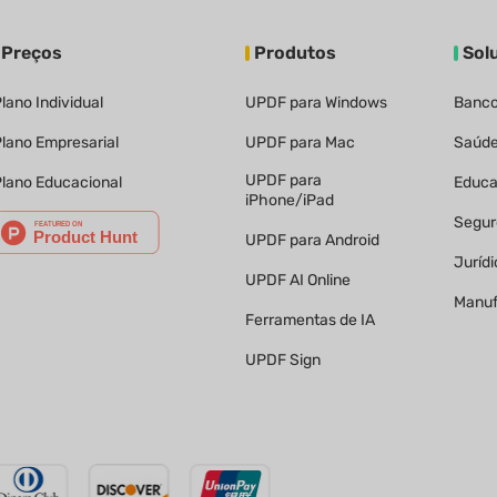
Preços
Produtos
Sol
lano Individual
UPDF para Windows
Banc
lano Empresarial
UPDF para Mac
Saúd
UPDF para
lano Educacional
Educ
iPhone/iPad
Segur
UPDF para Android
Juríd
UPDF AI Online
Manuf
Ferramentas de IA
UPDF Sign