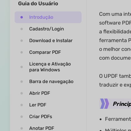
Guia do Usuário
Com uma inte
Introdução
software PDF
Cadastro/Login
a flexibilid
ferramenta P
Download e Instalar
o melhor con
Comparar PDF
com documen
Licença e Ativação
para Windows
O UPDF també
Barra de navegação
traduzir e ex
Abrir PDF
Princi
Ler PDF
Criar PDFs
Ferrament
Anotar PDF
Múltiplos 