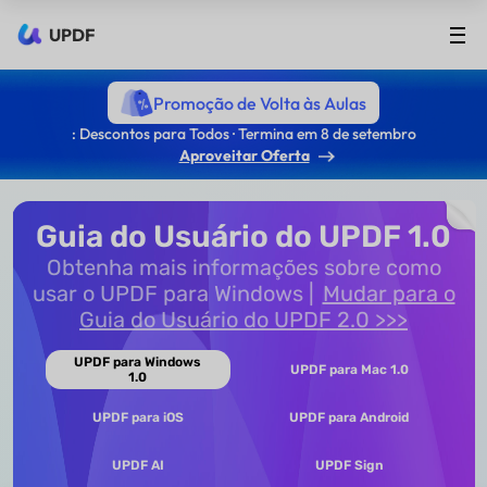
UPDF
Promoção de Volta às Aulas
: Descontos para Todos · Termina em 8 de setembro
Aproveitar Oferta
Guia do Usuário do UPDF 1.0
Obtenha mais informações sobre como
usar o UPDF para Windows
Mudar para o
Guia do Usuário do UPDF 2.0 >>>
UPDF para Windows
UPDF para Mac 1.0
1.0
UPDF para iOS
UPDF para Android
UPDF AI
UPDF Sign