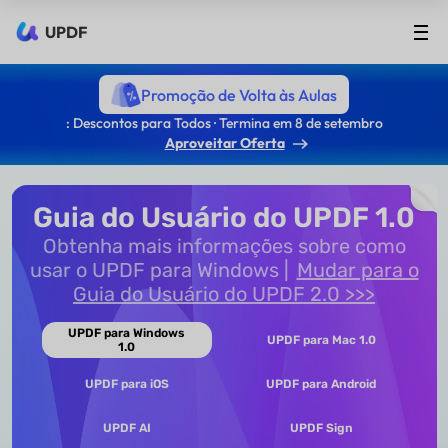
UPDF
Promoção de Volta às Aulas
: Descontos para Todos · Termina em 8 de setembro
Aproveitar Oferta
Guia do Usuário do UPDF 1.0
Obtenha mais informações sobre como
usar o UPDF para Windows
Mudar para o
Guia do Usuário do UPDF 2.0 >>>
UPDF para Windows
UPDF para Mac 1.0
1.0
UPDF para iOS
UPDF para Android
UPDF AI
UPDF Sign