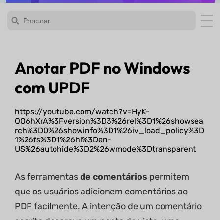
Anotar PDF no Windows
com UPDF
https://youtube.com/watch?v=HyK-
QO6hXrA%3Fversion%3D3%26rel%3D1%26showsea
rch%3D0%26showinfo%3D1%26iv_load_policy%3D
1%26fs%3D1%26hl%3Den-
US%26autohide%3D2%26wmode%3Dtransparent
As ferramentas
de comentários
permitem
que os usuários adicionem comentários ao
PDF facilmente. A intenção de um comentário