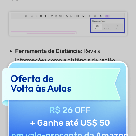
Ferramenta de Distância:
Revela
informações como a distância da região
especificada, detalhes dos ângulos X e Y,
Oferta de
proporção da escala e precisão das
Volta às Aulas
informações oferecidas.
R$ 26 OFF
+ Ganhe até US$ 50
em vale-presente da Amazon