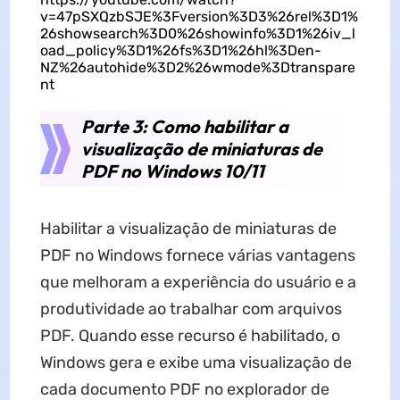
v=47pSXQzbSJE%3Fversion%3D3%26rel%3D1%
26showsearch%3D0%26showinfo%3D1%26iv_l
oad_policy%3D1%26fs%3D1%26hl%3Den-
NZ%26autohide%3D2%26wmode%3Dtranspare
nt
Parte 3: Como habilitar a
visualização de miniaturas de
PDF no Windows 10/11
Habilitar a visualização de miniaturas de
PDF no Windows fornece várias vantagens
que melhoram a experiência do usuário e a
produtividade ao trabalhar com arquivos
PDF. Quando esse recurso é habilitado, o
Windows gera e exibe uma visualização de
cada documento PDF no explorador de