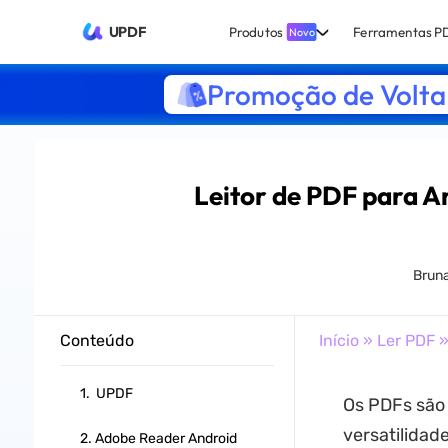
UPDF
Produtos
Ferramentas P
Novo
Promoção de Volta 
Leitor de PDF para A
Brun
Conteúdo
Início
»
Ler PDF
»
1. UPDF
Os PDFs são
versatilidad
2. Adobe Reader Android