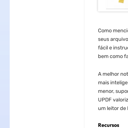
Como mencion
seus arquiv
fácil e inst
bem como faz
A melhor not
mais inteli
menor, supor
UPDF valori
um leitor d
Recursos