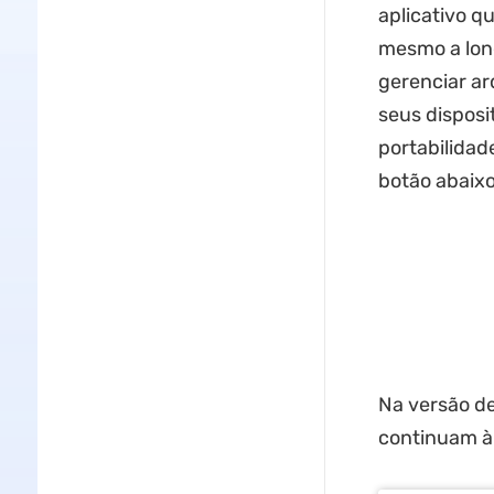
aplicativo q
mesmo a long
gerenciar a
seus disposi
portabilidad
botão abaixo 
Na versão de
continuam à 