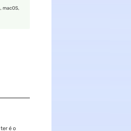
s, macOS,
ter é o