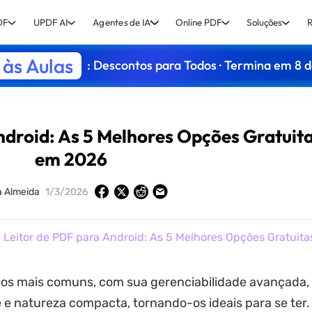
DF
UPDF AI
Agentes de IA
Online PDF
Soluções
R
às Aulas
: Descontos para Todos · Termina em 8 
ndroid: As 5 Melhores Opções Gratuit
em 2026
a Almeida
1/3/2026
 Leitor de PDF para Android: As 5 Melhores Opções Gratuit
 os mais comuns, com sua gerenciabilidade avançada,
e e natureza compacta, tornando-os ideais para se ter.