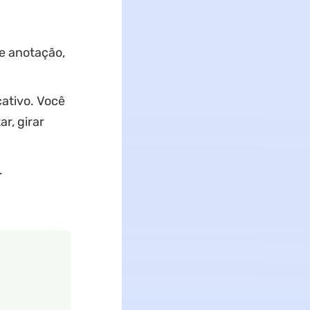
e anotação,
cativo. Você
r, girar
.