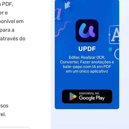
m PDF,
er e
ponível em
 para a
 através do
UPDF
Editar, Realizar OCR,
Converter, Fazer anotações e
bate-papo com IA em PDF
em um único aplicativo
Baixar Grátis
rsos
el.