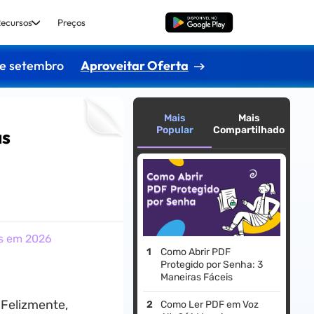
ecursos
Preços
Baixar Grátis
de setembro
Aproveitar Oferta
Mais
Mais
Popular
Compartilhado
as
as em 2026
Como Abrir PDF
Protegido por Senha: 3
Maneiras Fáceis
 Felizmente,
Como Ler PDF em Voz