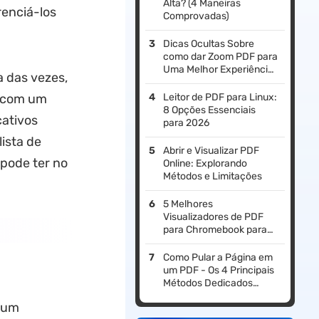
Alta? (4 Maneiras
renciá-los
Comprovadas)
Dicas Ocultas Sobre
como dar Zoom PDF para
Uma Melhor Experiência
a das vezes,
de Leitura
s com um
Leitor de PDF para Linux:
8 Opções Essenciais
cativos
para 2026
ista de
Abrir e Visualizar PDF
 pode ter no
Online: Explorando
Métodos e Limitações
5 Melhores
Visualizadores de PDF
para Chromebook para
Aumentar a Eficiência
Como Pular a Página em
um PDF - Os 4 Principais
Métodos Dedicados
Explicados
á um