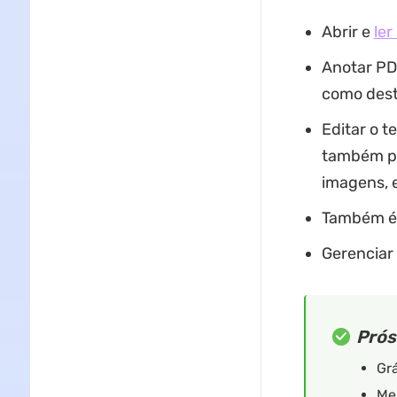
Abrir e
ler
Anotar PD
como desta
Editar o t
também pod
imagens, e
Também é 
Gerenciar
Prós
Grá
Mel