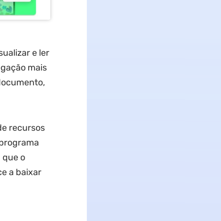
alizar e ler
egação mais
 documento,
de recursos
 programa
á que o
e a baixar