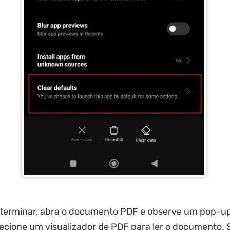
terminar, abra o documento PDF e observe um pop-up 
ecione um visualizador de PDF para ler o documento. 