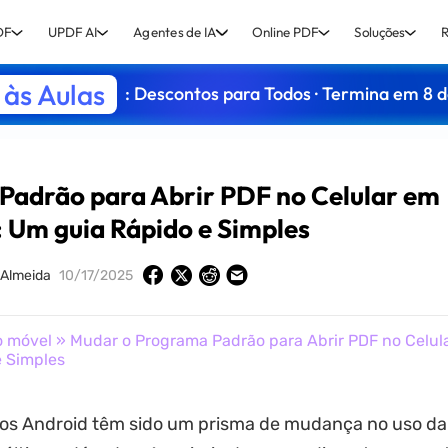
DF
UPDF AI
Agentes de IA
Online PDF
Soluções
R
às Aulas
: Descontos para Todos · Termina em 8 
Padrão para Abrir PDF no Celular em
 Um guia Rápido e Simples
 Almeida
10/17/2025
o móvel
» Mudar o Programa Padrão para Abrir PDF no Celul
 Simples
vos Android têm sido um prisma de mudança no uso da