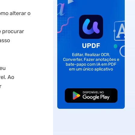
omo alterar o
e procurar
asso
UPDF
Editar, Realizar OCR,
Converter, Fazer anotações e
bate-papo com IA em PDF
seu
em um único aplicativo
el. Ao
r
Baixar Grátis