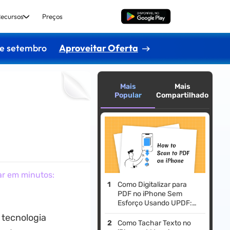
ecursos
Preços
Baixar Grátis
de setembro
Aproveitar Oferta
Mais
Mais
Popular
Compartilhado
ar em minutos:
Como Digitalizar para
PDF no iPhone Sem
Esforço Usando UPDF:
Um Guia Completo
 tecnologia
Como Tachar Texto no