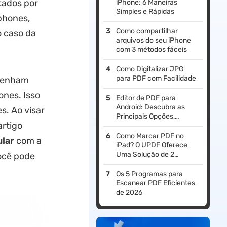
tados por
iPhone: 6 Maneiras
Simples e Rápidas
phones,
Como compartilhar
o caso da
arquivos do seu iPhone
com 3 métodos fáceis
Como Digitalizar JPG
para PDF com Facilidade
 tenham
nes. Isso
Editor de PDF para
Android: Descubra as
s. Ao visar
Principais Opções,
rtigo
Recursos e Melhores
Escolhas [2026]
Como Marcar PDF no
ular
com a
iPad? O UPDF Oferece
Uma Solução de 2
ocê pode
Minutos (Compatível com
iOS 26)
Os 5 Programas para
Escanear PDF Eficientes
de 2026