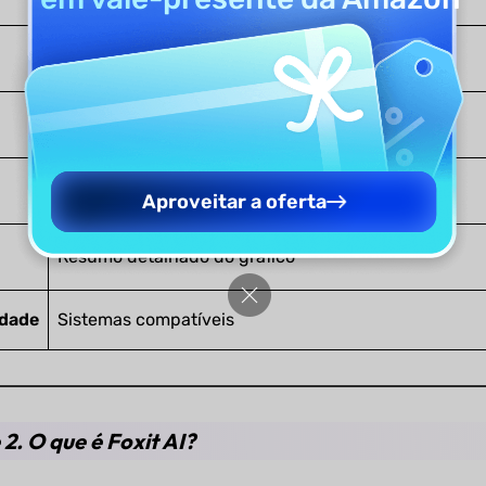
CSV
Visio
Análise de Gráficos Gerais
Aproveitar a oferta
Resumo detalhado do gráfico
idade
Sistemas compatíveis
 2. O que é Foxit AI?