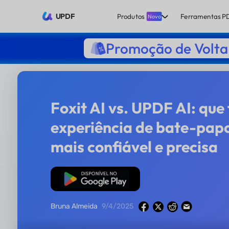
UPDF
Produtos
Ferramentas P
Novo
Promoção de Volta 
Foxit AI vs. UPDF AI: que
experiência de bate-pap
mais confiável e precisa
Baixar Grátis
Bruna Almeida
9/4/2025