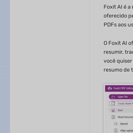
Foxit AI é 
oferecido p
PDFs aos us
O Foxit AI 
resumir, tra
você quise
resumo de t