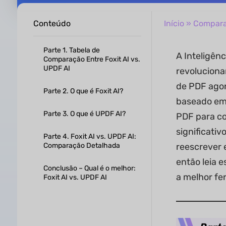
Conteúdo
Início
»
Compar
Parte 1. Tabela de
A Inteligênc
Comparação Entre Foxit AI vs.
UPDF AI
revoluciona
de PDF agor
Parte 2. O que é Foxit AI?
baseado em 
Parte 3. O que é UPDF AI?
PDF para co
significativ
Parte 4. Foxit AI vs. UPDF AI:
Comparação Detalhada
reescrever 
então leia e
Conclusão – Qual é o melhor:
a melhor fe
Foxit AI vs. UPDF AI