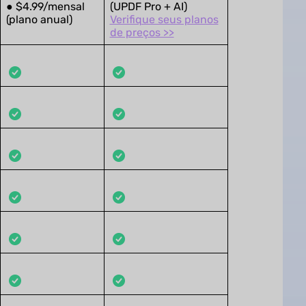
● $4.99/mensal
(UPDF Pro + AI)
(plano anual)
Verifique seus planos
de preços >>