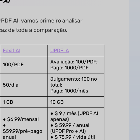
F AI
PDF AI, vamos primeiro analisar
icaz de toda a comparação.
Foxit AI
UPDF IA
Avaliação: 100/PDF;
100/PDF
Pago: 1000/PDF
Julgamento: 100 no
50/dia
total;
Pago: 1000/mês
1 GB
10 GB
● $ 9 / mês (UPDF AI
● $6.99/mensal
apenas)
●
● $ 59,99 / anual
$59.99/pré-pago
(UPDF Pro + AI)
anual
● $ 75,99 / vida útil