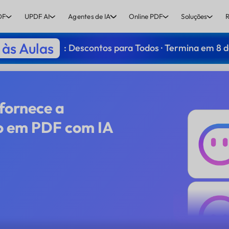
DF
UPDF AI
Agentes de IA
Online PDF
Soluções
R
às Aulas
: Descontos para Todos · Termina em 8 
 fornece a
o em PDF com IA