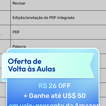
Revisar
Edição/anotação de PDF integrada
PDF
s
Palavra
Oferta de
Distinguir-se
Volta às Aulas
PowerPoint
R$ 26 OFF
Texto
+ Ganhe até US$ 50
em vale-presente da Amazon
Imagem