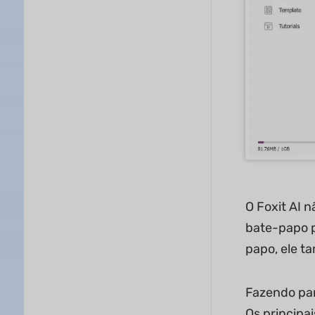
O Foxit AI 
bate-papo p
papo, ele t
Fazendo par
Os principa