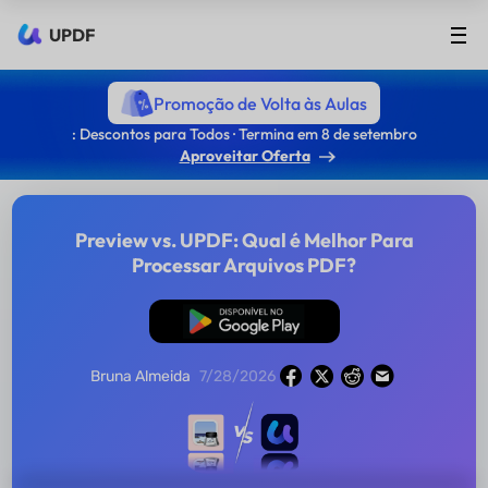
UPDF
Promoção de Volta às Aulas
: Descontos para Todos · Termina em 8 de setembro
Aproveitar Oferta
Preview vs. UPDF: Qual é Melhor Para
Processar Arquivos PDF?
Baixar Grátis
Bruna Almeida
7/28/2026