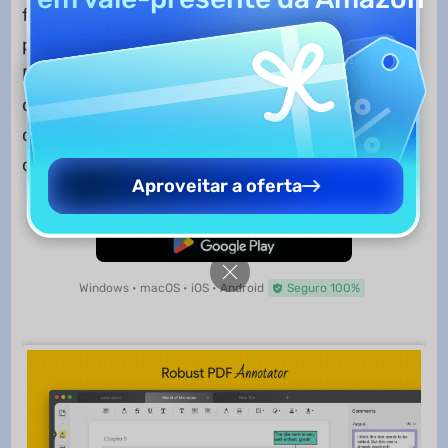
ferramentas de
anotação de PDF
que
possibilitam fazer anotações em documentos
PDF, incluindo aquelas disponíveis em Previewe
outras opções adicionais, como linhas
onduladas, caixas de texto, textos explicativos,
carimbos e adesivos.
Aproveitar a oferta
Baixar Grátis
Windows • macOS • iOS • Android
Seguro 100%