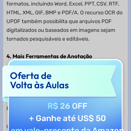
formatos, incluindo Word, Excel, PPT, CSV, RTF,
HTML, XML, GIF, BMP e PDF/A. O recurso OCR do
UPDF também possibilita que arquivos PDF
digitalizados ou baseados em imagens sejam
tornados pesquisáveis e editáveis.
4. Mais Ferramentas de Anotação
Oferta de
Preview oferece ferramentas de anotação
básicas que permitem ao usuário desenhar,
Volta às Aulas
destacar, sublinhar, riscar, adicionar formas,
comentários de texto, notas e assinaturas em
R$ 26 OFF
PDFs.
+ Ganhe até US$ 50
O UPDF, no entanto, oferece diversas
em vale-presente da Amazon