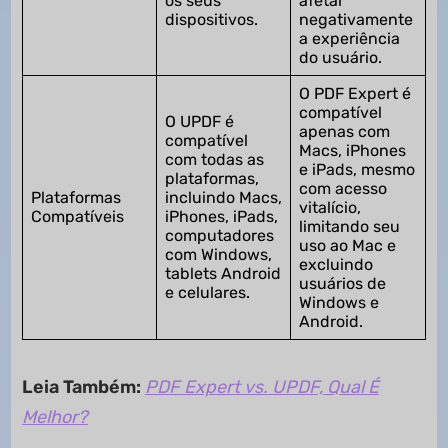
os seus
afetar
dispositivos.
negativamente
a experiência
do usuário.
O PDF Expert é
compatível
O UPDF é
apenas com
compatível
Macs, iPhones
com todas as
e iPads, mesmo
plataformas,
com acesso
Plataformas
incluindo Macs,
vitalício,
Compatíveis
iPhones, iPads,
limitando seu
computadores
uso ao Mac e
com Windows,
excluindo
tablets Android
usuários de
e celulares.
Windows e
Android.
Leia Também:
PDF Expert vs. UPDF, Qual É
Melhor?