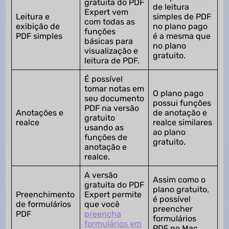
gratuita do PDF
de leitura
Expert vem
Leitura e
simples de PDF
com todas as
exibição de
no plano pago
funções
PDF simples
é a mesma que
básicas para
no plano
visualização e
gratuito.
leitura de PDF.
É possível
tomar notas em
O plano pago
seu documento
possui funções
PDF na versão
Anotações e
de anotação e
gratuito
realce
realce similares
usando as
ao plano
funções de
gratuito.
anotação e
realce.
A versão
Assim como o
gratuita do PDF
plano gratuito,
Preenchimento
Expert permite
é possível
de formulários
que você
preencher
PDF
preencha
formulários
formulários em
PDF no Mac.