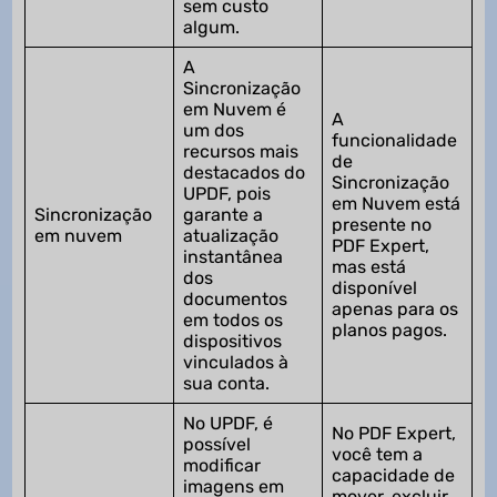
sem custo
algum.
A
Sincronização
em Nuvem é
A
um dos
funcionalidade
recursos mais
de
destacados do
Sincronização
UPDF, pois
em Nuvem está
Sincronização
garante a
presente no
em nuvem
atualização
PDF Expert,
instantânea
mas está
dos
disponível
documentos
apenas para os
em todos os
planos pagos.
dispositivos
vinculados à
sua conta.
No UPDF, é
No PDF Expert,
possível
você tem a
modificar
capacidade de
imagens em
mover, excluir,