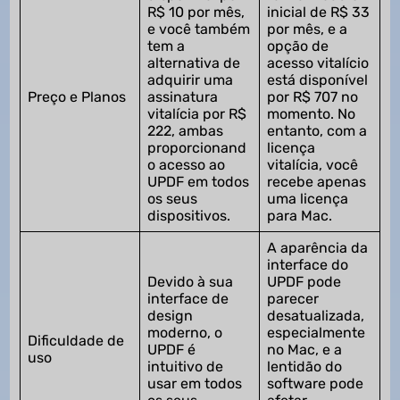
R$ 10 por mês,
inicial de R$ 33
e você também
por mês, e a
tem a
opção de
alternativa de
acesso vitalício
adquirir uma
está disponível
Preço e Planos
assinatura
por R$ 707 no
vitalícia por R$
momento. No
222, ambas
entanto, com a
proporcionand
licença
o acesso ao
vitalícia, você
UPDF em todos
recebe apenas
os seus
uma licença
dispositivos.
para Mac.
A aparência da
interface do
Devido à sua
UPDF pode
interface de
parecer
design
desatualizada,
moderno, o
especialmente
Dificuldade de
UPDF é
no Mac, e a
uso
intuitivo de
lentidão do
usar em todos
software pode