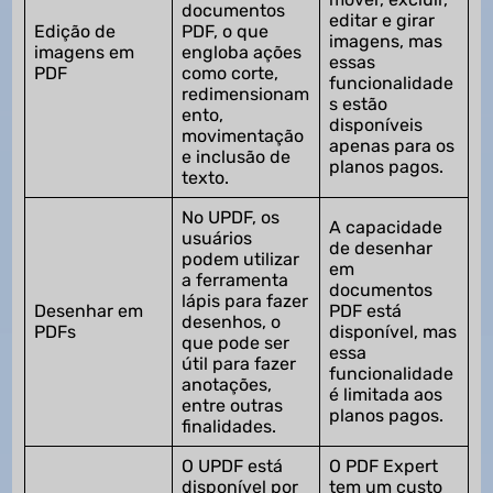
documentos
editar e girar
Edição de
PDF, o que
imagens, mas
imagens em
engloba ações
essas
PDF
como corte,
funcionalidade
redimensionam
s estão
ento,
disponíveis
movimentação
apenas para os
e inclusão de
planos pagos.
texto.
No UPDF, os
A capacidade
usuários
de desenhar
podem utilizar
em
a ferramenta
documentos
lápis para fazer
Desenhar em
PDF está
desenhos, o
PDFs
disponível, mas
que pode ser
essa
útil para fazer
funcionalidade
anotações,
é limitada aos
entre outras
planos pagos.
finalidades.
O UPDF está
O PDF Expert
disponível por
tem um custo