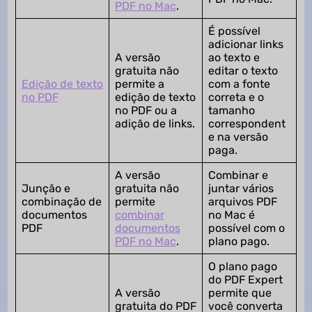
PDF no Mac
.
É possível
adicionar links
A versão
ao texto e
gratuita não
editar o texto
Edição de texto
permite a
com a fonte
no PDF
edição de texto
correta e o
no PDF ou a
tamanho
adição de links.
correspondent
e na versão
paga.
A versão
Combinar e
Junção e
gratuita não
juntar vários
combinação de
permite
arquivos PDF
documentos
combinar
no Mac é
PDF
documentos
possível com o
PDF no Mac
.
plano pago.
O plano pago
do PDF Expert
A versão
permite que
gratuita do PDF
você converta