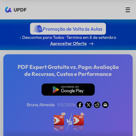
UPDF
Promoção de Volta às Aulas
: Descontos para Todos · Termina em 8 de setembro
Aproveitar Oferta
PDF Expert Gratuito vs. Pago: Avaliação
de Recursos, Custos e Performance
Baixar Grátis
Bruna Almeida
1/5/2026