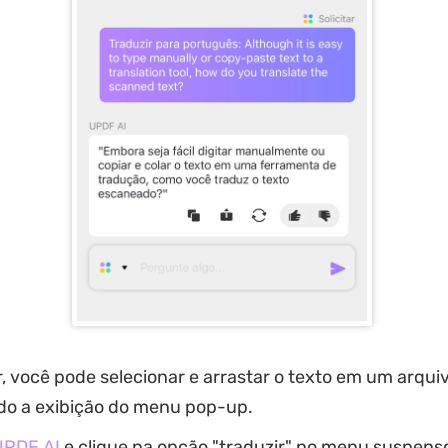
r, você pode selecionar e arrastar o texto em um arqui
o a exibição do menu pop-up.
UPDF AI
e clique na opção "traduzir" no menu suspenso 