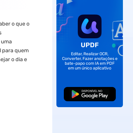
saber o que o
s
o uma
UPDF
el para quem
Editar, Realizar OCR,
ejar o dia e
Converter, Fazer anotações e
bate-papo com IA em PDF
em um único aplicativo
Baixar Grátis