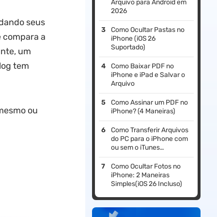
Arquivo para Android em
2026
rdando seus
Como Ocultar Pastas no
se compara a
iPhone (iOS 26
Suportado)
ante, um
log tem
Como Baixar PDF no
iPhone e iPad e Salvar o
Arquivo
Como Assinar um PDF no
mesmo ou
iPhone? (4 Maneiras)
Como Transferir Arquivos
do PC para o iPhone com
ou sem o iTunes
(Compatível com o
iOS 26)
Como Ocultar Fotos no
iPhone: 2 Maneiras
Simples(iOS 26 Incluso)