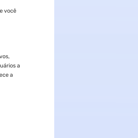
ue você
vos,
uários a
rece a