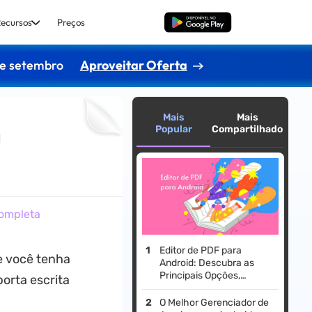
ecursos
Preços
Baixar Grátis
de setembro
Aproveitar Oferta
Mais
Mais
Popular
Compartilhado
a
completa
Editor de PDF para
e você tenha
Android: Descubra as
Principais Opções,
porta escrita
Recursos e Melhores
Escolhas [2026]
O Melhor Gerenciador de