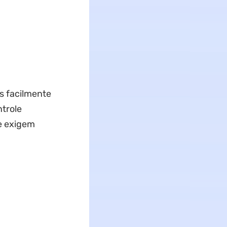
s facilmente
ntrole
ue exigem