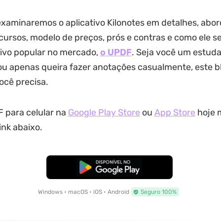
examinaremos o aplicativo Kilonotes em detalhes, abo
ecursos, modelo de preços, prós e contras e como ele 
tivo popular no mercado,
o UPDF
. Seja você um estud
 ou apenas queira fazer anotações casualmente, este b
ocê precisa.
 para celular na
Google Play Store
ou
App Store
hoje 
ink abaixo.
Baixar Grátis
Windows • macOS • iOS • Android
Seguro 100%