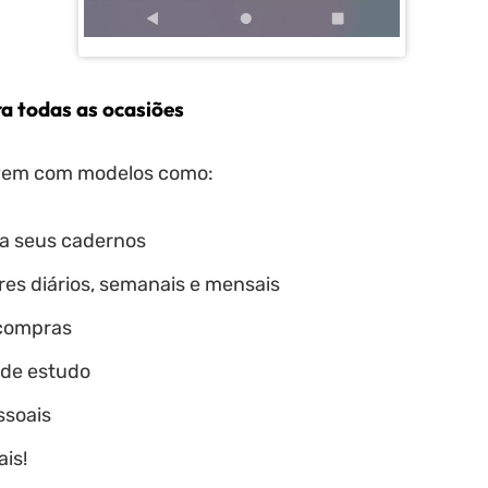
a todas as ocasiões
 vem com modelos como:
a seus cadernos
res diários, semanais e mensais
 compras
 de estudo
ssoais
is!