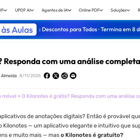
DF
UPDF AI
Agentes de IA
Online PDF
Soluções
R
às Aulas
: Descontos para Todos · Termina em 8 
s? Responda com uma análise complet
 Almeida
8/11/2025
o móvel
» O Kilonotes é grátis? Responda com uma análise 
plicativos de anotações digitais? Então é provável qu
 Kilonotes — um aplicativo elegante e intuitivo que su
ens e muito mais — mas
o Kilonotes é gratuito?