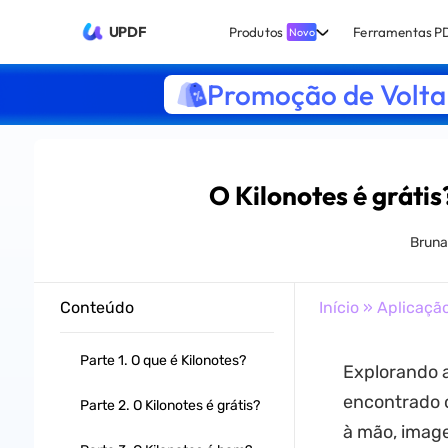
UPDF
Produtos
Ferramentas P
Novo
Promoção de Volta 
O Kilonotes é gráti
Bruna
Conteúdo
Início
»
Aplicaçã
Parte 1. O que é Kilonotes?
Explorando a
encontrado o
Parte 2. O Kilonotes é grátis?
à mão, imag