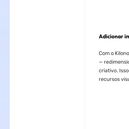
Adicionar i
Com o Kilono
— redimensio
criativo. Is
recursos vis