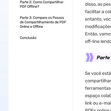
Parte 2: Como Compartilhar
disso, as p
PDF Offline?
facilitar a 
Parte 3: Compare os Passos
entanto, voc
de Compartilhamento de PDF
modificaçõe
Online e Offline
Então, vamos
Conclusão
off-line lend
Parte
Se você está
compartilha
ferramentas 
espaço colab
link ou e-ma
PDFs online 