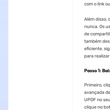
com o link ou
Além disso, o
nunca. Os u
de comparti
também dese
eficiente, s
para realizar
Passo 1: Ba
Primeiro, cl
avançada de 
UPDF no seu 
clique no bo