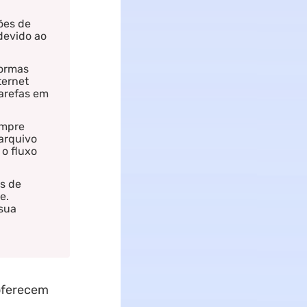
ões de
devido ao
formas
ternet
tarefas em
empre
arquivo
 o fluxo
as de
e.
sua
oferecem