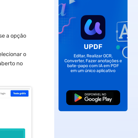
sse a opção
UPDF
lecionar o
Editar, Realizar OCR,
Converter, Fazer anotações e
aberto no
bate-papo com IA em PDF
em um único aplicativo
Baixar Grátis