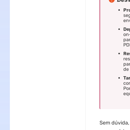
Pr
seg
env
De
on-
par
PD
Re
re
par
de
Tar
com
Po
equ
Sem dúvida,