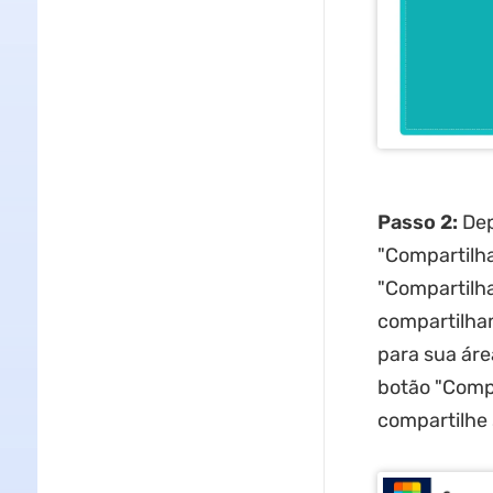
Passo 2:
Dep
"Compartilha
"Compartilh
compartilham
para sua áre
botão "Compa
compartilhe 