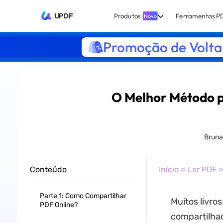
UPDF
Produtos
Ferramentas P
Novo
Promoção de Volta 
O Melhor Método p
Bruna
Conteúdo
Início
»
Ler PDF
»
Parte 1: Como Compartilhar
Muitos livros
PDF Online?
compartilha