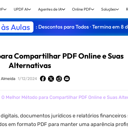
DF
UPDF AI
Agentes de IA
Online PDF
Soluções
R
às Aulas
: Descontos para Todos · Termina em 8 
ara Compartilhar PDF Online e Suas
Alternativas
 Almeida
1/12/2024
 O Melhor Método para Compartilhar PDF Online e Suas Alte
 digitais, documentos jurídicos e relatórios financeiros
dos em formato PDF para manter uma aparência profis