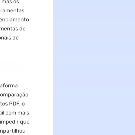
, mas os
erramentas
erenciamento
amentas de
onais de
taforma
 comparação
tos PDF, o
ail com mais
 impedir que
mpartilhou