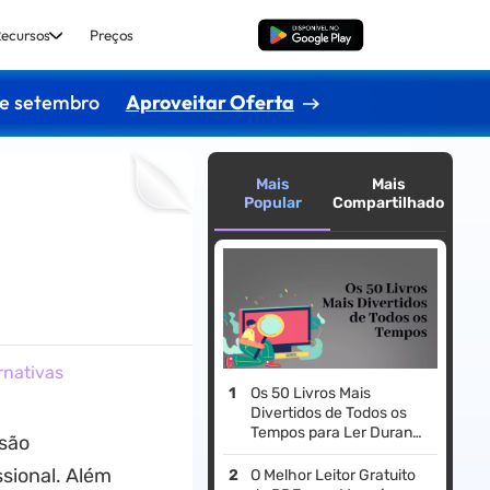
ecursos
Preços
Baixar Grátis
de setembro
Aproveitar Oferta
Mais
Mais
Popular
Compartilhado
rnativas
Os 50 Livros Mais
Divertidos de Todos os
Tempos para Ler Durante
 são
o Tempo Livre em 2026
sional. Além
O Melhor Leitor Gratuito