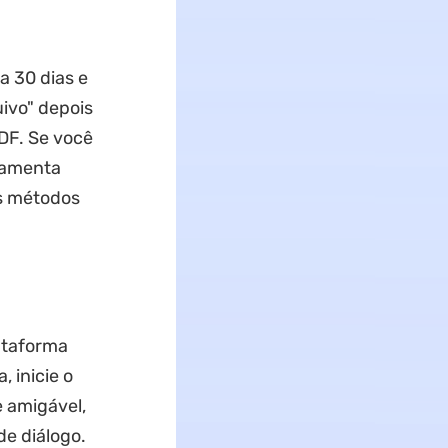
a 30 dias e
ivo" depois
DF. Se você
ramenta
es métodos
lataforma
 inicie o
e amigável,
de diálogo.