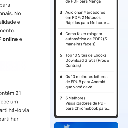
de PDF para Mangá
para
Adicionar Marcadores
onais. No
em PDF: 2 Métodos
alidade e
Rápidos para Melhorar a
Leitura
mento.
Como fazer rolagem
 online
e
automática de PDF? (3
maneiras fáceis)
Top 10 Sites de Ebooks
Download Grátis (Prós e
Contras)
Os 10 melhores leitores
de EPUB para Android
que você deve
experimentar
contém 21
5 Melhores
rece um
Visualizadores de PDF
para Chromebook para
tilhá-lo via
Aumentar a Eficiência
artilhar