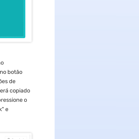
ão
 no botão
ões de
será copiado
pressione o
k" e