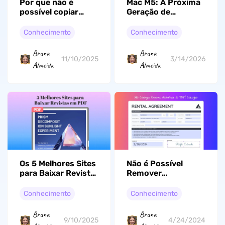
Mac M5: A Próxima
Por que não é
Geração de
possível copiar
Desempenho da
texto do PDF? 3
Apple
Soluções!
Conhecimento
Conhecimento
Bruna
Bruna
3/14/2026
11/10/2025
Almeida
Almeida
Os 5 Melhores Sites
Não é Possível
para Baixar Revista
Remover
em PDF (Opções
Assinatura Digital
Gratuitas Incluídas
do PDF? Corrija
Conhecimento
Conhecimento
para Download)
Agora!
Bruna
Bruna
9/10/2025
4/24/2024