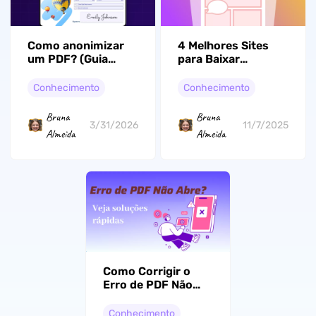
Como anonimizar
4 Melhores Sites
um PDF? (Guia
para Baixar
Fácil)
Quadrinhos em PDF
Gratuito (100%
Conhecimento
Conhecimento
Viável)
Bruna
Bruna
3/31/2026
11/7/2025
Almeida
Almeida
Como Corrigir o
Erro de PDF Não
Abrindo em
Qualquer
Conhecimento