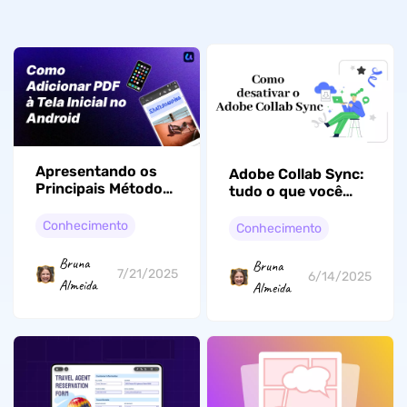
Apresentando os
Adobe Collab Sync:
Principais Métodos
tudo o que você
para Adicionar PDF
precisa saber
à Tela Inicial do
Conhecimento
Conhecimento
Android
Bruna
Bruna
7/21/2025
6/14/2025
Almeida
Almeida