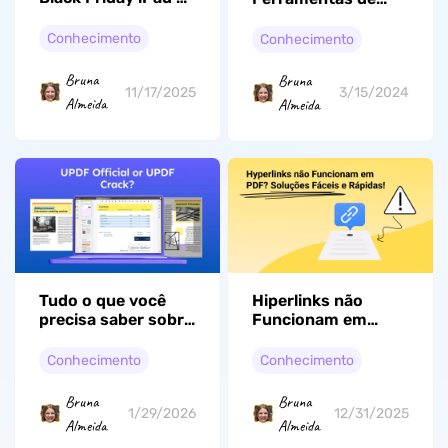
Eletrônicos: Tudo o
Reparar PDF
que Você Precisa
(Windows, Mac e
Conhecimento
Conhecimento
Saber
Online)
Bruna
Bruna
11/17/2025
3/15/2024
Almeida
Almeida
Tudo o que você
Hiperlinks não
precisa saber sobre
Funcionam em
o UPDF Crack
PDF? Soluções
Fáceis e Rápidas!
Conhecimento
Conhecimento
Bruna
Bruna
1/29/2026
12/31/2025
Almeida
Almeida