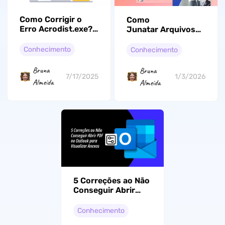
Como Corrigir o
Como
Erro Acrodist.exe?
Junatar Arquivos
4 Maneiras Eficazes
Excel Combinando
Todos em Um
Conhecimento
Conhecimento
[Guia 2026]
Bruna
Bruna
7/17/2025
1/3/2026
Almeida
Almeida
5 Correções ao Não
Conseguir Abrir
PDF no Outlook
para Visualizar
Conhecimento
Anexos