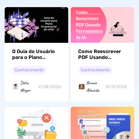
O Guia do Usuário
Como Reescrever
para o Plano
PDF Usando
Empresarial UPDF
Ferramentas de IA
para Eficiência
Conhecimento
Conhecimento
Delia
Bruna
2/28/2026
10/9/2024
Meyer
Almeida