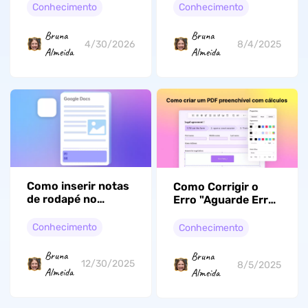
grátis)
Baixar PDF
Conhecimento
Conhecimento
Incorporado
Bruna
Bruna
8/4/2025
4/30/2026
Almeida
Almeida
Como inserir notas
Como Corrigir o
de rodapé no
Erro "Aguarde Erro
Google Docs
de Diretório"? 6
(desktop e celular)
Maneiras Eficazes
Conhecimento
Conhecimento
Bruna
Bruna
12/30/2025
8/5/2025
Almeida
Almeida