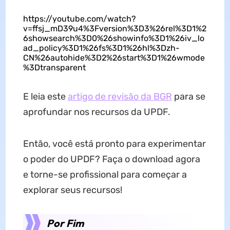
https://youtube.com/watch?
v=ffsj_mD39u4%3Fversion%3D3%26rel%3D1%2
6showsearch%3D0%26showinfo%3D1%26iv_lo
ad_policy%3D1%26fs%3D1%26hl%3Dzh-
CN%26autohide%3D2%26start%3D1%26wmode
%3Dtransparent
E leia este
artigo de revisão da BGR
para se
aprofundar nos recursos da UPDF.
Então, você está pronto para experimentar
o poder do UPDF? Faça o download agora
e torne-se profissional para começar a
explorar seus recursos!
Por Fim