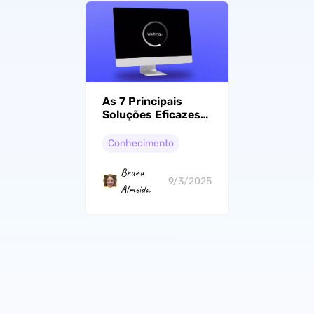
As 7 Principais
Soluções Eficazes
para Resolver Por
Que Meu Mac está
Conhecimento
Tão Lento (Mac
lento)
Bruna
9/3/2025
Almeida