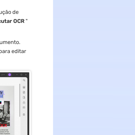
lução de
cutar OCR
"
cumento.
para editar