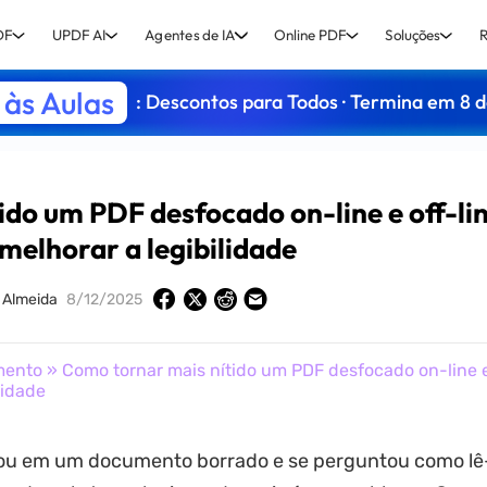
DF
UPDF AI
Agentes de IA
Online PDF
Soluções
R
às Aulas
: Descontos para Todos · Termina em 8 
ido um PDF desfocado on-line e off-li
melhorar a legibilidade
 Almeida
8/12/2025
mento
» Como tornar mais nítido um PDF desfocado on-line e
lidade
ou em um documento borrado e se perguntou como l