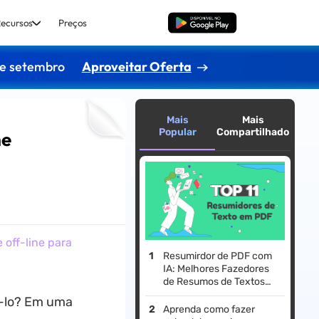
ecursos
Preços
Baixar Grátis
de setembro
Aproveitar Oferta
Mais
Mais
Popular
Compartilhado
ne
 off-line para
Resumirdor de PDF com
IA: Melhores Fazedores
de Resumos de Textos
que Você Precisa
ê-lo? Em uma
Conhecer
Aprenda como fazer