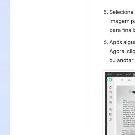
Selecione
imagem pa
para finali
Após algu
Agora, cli
ou anotar