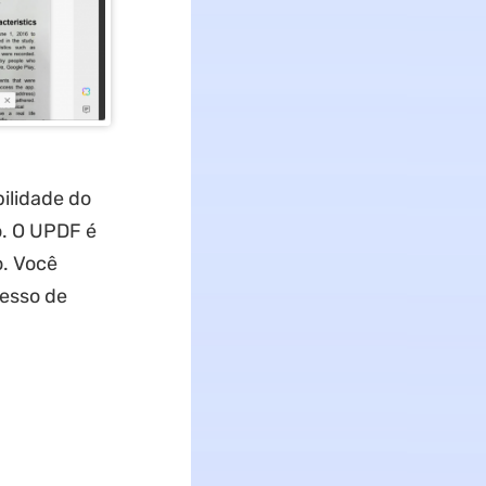
ilidade do
o. O UPDF é
o. Você
cesso de