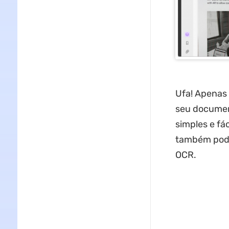
Ufa! Apenas 
seu document
simples e fá
também pode 
OCR.