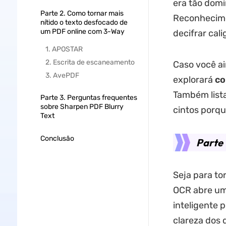
era tão domi
Parte 2. Como tornar mais
Reconhecime
nítido o texto desfocado de
um PDF online com 3-Way
decifrar cal
1. APOSTAR
2. Escrita de escaneamento
Caso você ai
3. AvePDF
explorará
co
Também lista
Parte 3. Perguntas frequentes
sobre Sharpen PDF Blurry
cintos porqu
Text
Conclusão
Parte 
Seja para to
OCR abre uma
inteligente 
clareza dos