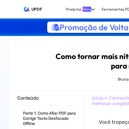
UPDF
Produtos
Ferramentas P
Novo
Promoção de Volta 
Como tornar mais nít
para 
Bruna
Conteúdo
Início
»
Conheci
melhorar a legibi
Parte 1. Como Afiar PDF para
Corrigir Texto Desfocado
Você tropeç
Offline