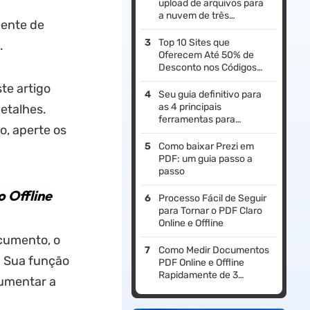
upload de arquivos para
a nuvem de três
gente de
maneiras fáceis
Top 10 Sites que
.
Oferecem Até 50% de
Desconto nos Códigos
Promocionais da Foxit
te artigo
Seu guia definitivo para
as 4 principais
etalhes.
ferramentas para
o, aperte os
converter Markdown em
PDF
Como baixar Prezi em
PDF: um guia passo a
passo
 Offline
Processo Fácil de Seguir
para Tornar o PDF Claro
Online e Offline
ocumento, o
Como Medir Documentos
. Sua função
PDF Online e Offline
Rapidamente de 3
aumentar a
Métodos