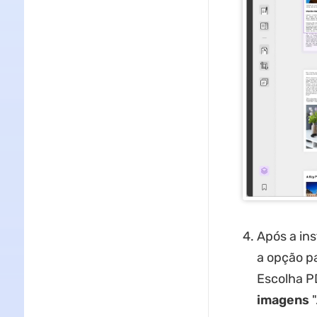
Após a in
a opção p
Escolha P
imagens
"