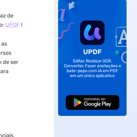
az de
o:
UPDF
!
 as
UPDF
ursos
Editar, Realizar OCR,
 de ser
Converter, Fazer anotações e
para
bate-papo com IA em PDF
em um único aplicativo
Baixar Grátis
nciais.