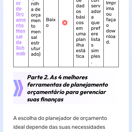
de
con
or
Impr
nilh
dad
serv
de
ima
a de
os
ador
Orç
ou
orça
bási
a
ame
Baix
faça
men
cos
que
nto
o
o
to
em
pref
Men
dow
men
uma
ere
sal
nloa
sal
plan
lista
da
d.
estr
ilha
s
Sch
utur
está
sim
wab
ado)
tica
ples
.
Parte 2. As 4 melhores
ferramentas de planejamento
orçamentário para gerenciar
suas finanças
A escolha do planejador de orçamento
ideal depende das suas necessidades