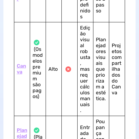
defi
pas
nido
so
s
Ediç
ão
visu
Plan
al
ejad
Proj
(Os
rob
ores
etos
mod
usta
visu
com
elos
,
ais
part
Can
pre
Alto
mas
que
ilha
va
miu
req
prio
dos
m
uer
riza
do
são
cálc
m a
Can
pag
ulos
esté
va
os)
man
tica.
uais
.
Pou
Entr
pan
Plan
ada
ça
ejad
(Pla