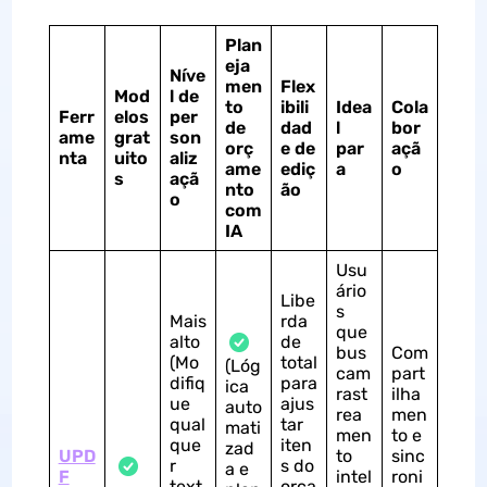
Plan
eja
Níve
men
Flex
Mod
l de
to
ibili
Idea
Cola
Ferr
elos
per
de
dad
l
bor
ame
grat
son
orç
e de
par
açã
nta
uito
aliz
ame
ediç
a
o
s
açã
nto
ão
o
com
IA
Usu
ário
Libe
s
Mais
rda
que
alto
de
bus
Com
(Mo
total
(Lóg
cam
part
difiq
para
ica
rast
ilha
ue
ajus
auto
rea
men
qual
tar
mati
men
to e
que
iten
zad
UPD
to
sinc
r
s do
a e
F
intel
roni
text
orça