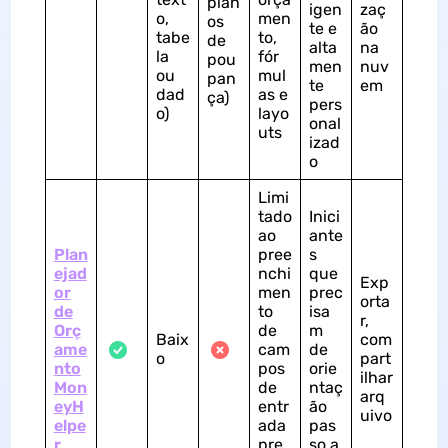
plan
igen
zaç
o,
men
os
te e
ão
tabe
to,
de
alta
na
la
fór
pou
men
nuv
ou
mul
pan
te
em
dad
as e
ça)
pers
o)
layo
onal
uts
izad
o
Limi
tado
Inici
ao
ante
Plan
pree
s
ejad
nchi
que
Exp
or
men
prec
orta
de
to
isa
r,
Orç
de
m
Baix
com
ame
cam
de
o
part
nto
pos
orie
ilhar
Mon
de
ntaç
arq
eyH
entr
ão
uivo
elpe
ada
pas
r
pre
so a