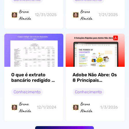
Bruna
Bruna
12/31/2025
7/21/2025
Almeida
Almeida
O que é extrato
Adobe Não Abre: Os
bancário redigido e
8 Principais
como redigir um
Métodos de
extrato bancário:
Recuperação
Conhecimento
Conhecimento
com etapas e
Eficazes de 2026
exemplos
Bruna
Bruna
12/1/2024
1/3/2026
Almeida
Almeida