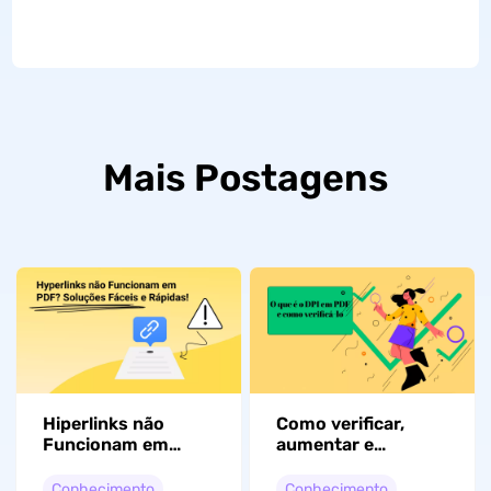
Mais Postagens
Hiperlinks não
Como verificar,
Funcionam em
aumentar e
PDF? Soluções
diminuir DPI em
Fáceis e Rápidas!
PDF?
Conhecimento
Conhecimento