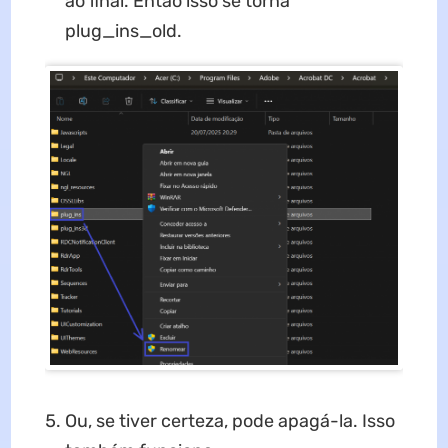
ao final. Então isso se torna
plug_ins_old.
Ou, se tiver certeza, pode apagá-la. Isso