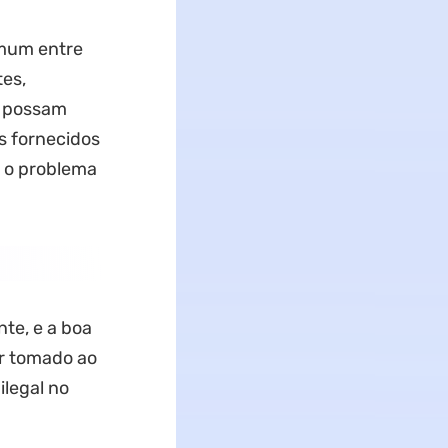
omum entre
tes,
s possam
s fornecidos
, o problema
te, e a boa
er tomado ao
ilegal no