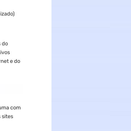
izado)
s do
ivos
net e do
a uma com
 sites