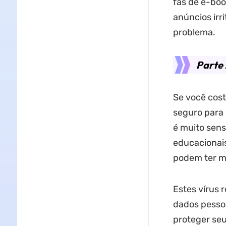
fãs de e-boo
anúncios irr
problema.
Parte 
Se você cost
seguro para 
é muito sens
educacionai
podem ter ma
Estes vírus 
dados pessoa
proteger seu