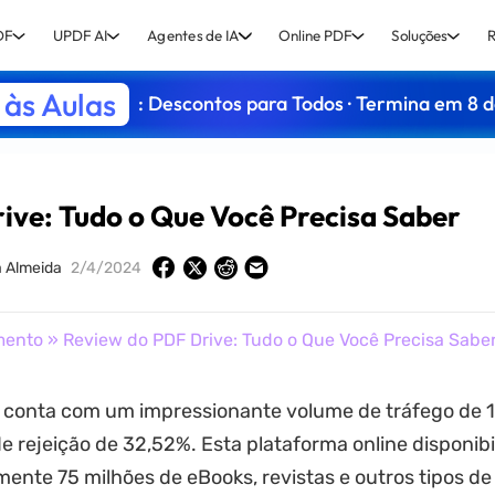
DF
UPDF AI
Agentes de IA
Online PDF
Soluções
R
às Aulas
: Descontos para Todos · Termina em 8 
ive: Tudo o Que Você Precisa Saber
 Almeida
2/4/2024
mento
» Review do PDF Drive: Tudo o Que Você Precisa Sabe
conta com um impressionante volume de tráfego de 1
e rejeição de 32,52%. Esta plataforma online disponibi
nte 75 milhões de eBooks, revistas e outros tipos de l