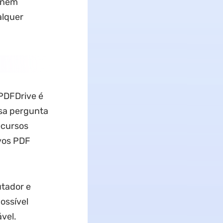
d nem
alquer
 PDFDrive é
sa pergunta
ecursos
vos PDF
utador e
ossível
vel.