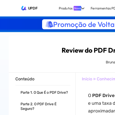
UPDF
Produtos
Ferramentas P
Novo
Promoção de Volta 
Review do PDF Dr
Bruna
Conteúdo
Início
»
Conheci
Parte 1. O Que É o PDF Drive?
O
PDF Drive
e uma taxa d
Parte 2. O PDF Drive É
Seguro?
aproximadame