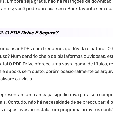
ks. Embora seja grátis, não há restrições de downloa
itantes; você pode apreciar seu eBook favorito sem qu
2. O PDF Drive É Seguro?
uma usar PDFs com frequência, a dúvida é natural. O
uso? Num cenário cheio de plataformas duvidosas, es
ata! O PDF Drive oferece uma vasta gama de títulos, r
s e eBooks sem custo, porém ocasionalmente os arqui
lware ou vírus.
representam uma ameaça significativa para seu comp
is. Contudo, não há necessidade de se preocupar; é p
s dispositivos ao instalar um programa antivírus confiá