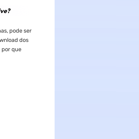
ive?
mas, pode ser
ownload dos
u por que