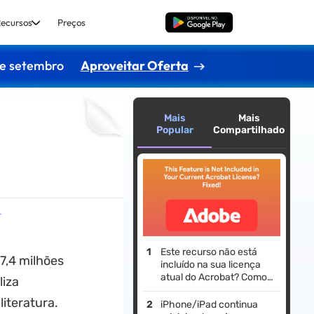
ecursos
Preços
Baixar Grátis
de setembro
Aproveitar Oferta
Mais
Mais
Popular
Compartilhado
r
Este recurso não está
7,4 milhões
incluído na sua licença
atual do Acrobat? Como
liza
resolver?
iteratura.
iPhone/iPad continua