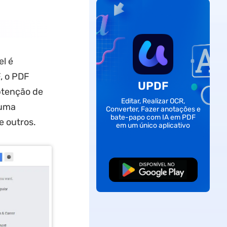
l é
, o PDF
UPDF
obtenção de
Editar, Realizar OCR,
 uma
Converter, Fazer anotações e
bate-papo com IA em PDF
e outros.
em um único aplicativo
Baixar Grátis