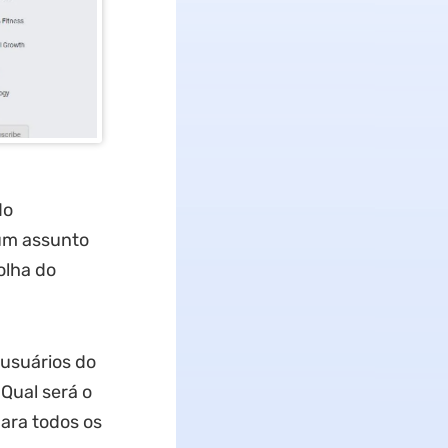
do
 um assunto
olha do
 usuários do
Qual será o
para todos os