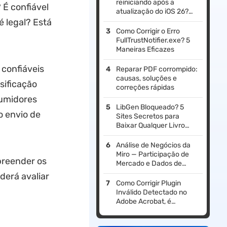
reiniciando após a
 É confiável
atualização do iOS 26?
Aqui estão as minhas
é legal? Está
soluções!
Como Corrigir o Erro
FullTrustNotifier.exe? 5
Maneiras Eficazes
 confiáveis
Reparar PDF corrompido:
causas, soluções e
sificação
correções rápidas
sumidores
LibGen Bloqueado? 5
o envio de
Sites Secretos para
Baixar Qualquer Livro
GRÁTIS!
Análise de Negócios da
Miro — Participação de
preender os
Mercado e Dados de
Usuários
derá avaliar
Como Corrigir Plugin
Inválido Detectado no
Adobe Acrobat, é
Possível? Conserte
Agora!