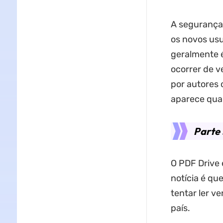
A segurança
os novos usu
geralmente é
ocorrer de v
por autores 
aparece quan
Parte 
O PDF Drive 
notícia é qu
tentar ler ve
país.