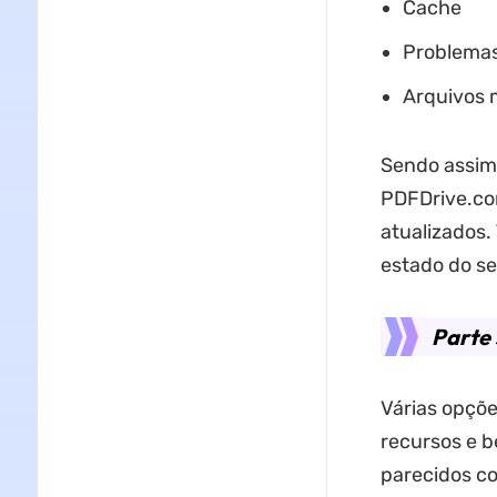
Cache
Problemas
Arquivos 
Sendo assim,
PDFDrive.com
atualizados.
estado do se
Parte 
Várias opçõ
recursos e b
parecidos co