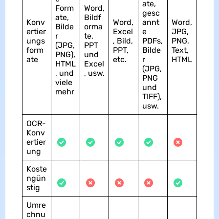
ate,
Form
Word,
gesc
ate,
Bildf
Konv
Word,
annt
Word,
Bilde
orma
ertier
Excel
e
JPG,
r
te,
ungs
, Bild,
PDFs,
PNG,
(JPG,
PPT
form
PPT,
Bilde
Text,
PNG),
und
ate
etc.
r
HTML
HTML
Excel
(JPG,
, und
, usw.
PNG
viele
und
mehr
TIFF),
usw.
OCR-
Konv
ertier
ung
Koste
ngün
stig
Umre
chnu