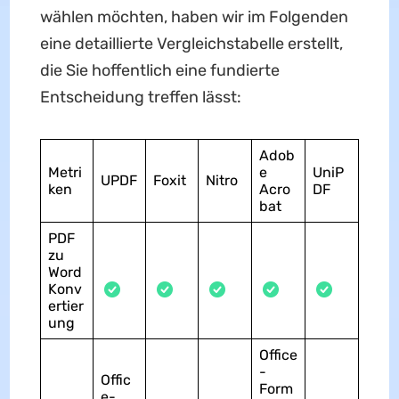
wählen möchten, haben wir im Folgenden
eine detaillierte Vergleichstabelle erstellt,
die Sie hoffentlich eine fundierte
Entscheidung treffen lässt:
Adob
Metri
e
UniP
UPDF
Foxit
Nitro
ken
Acro
DF
bat
PDF
zu
Word
Konv
ertier
ung
Office
-
Offic
Form
e-