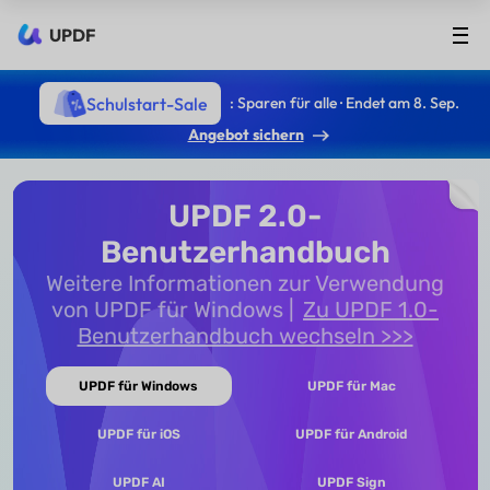
UPDF
Schulstart-Sale
: Sparen für alle · Endet am 8. Sep.
Angebot sichern
UPDF 2.0-
Benutzerhandbuch
Weitere Informationen zur Verwendung
von UPDF für Windows
Zu UPDF 1.0-
Benutzerhandbuch wechseln >>>
UPDF für Windows
UPDF für Mac
UPDF für iOS
UPDF für Android
UPDF AI
UPDF Sign