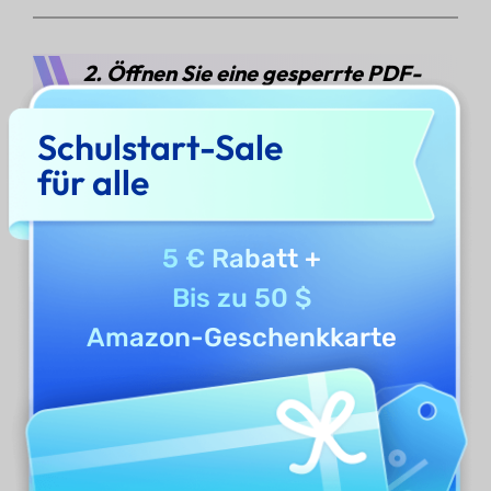
2. Öffnen Sie eine gesperrte PDF-
Datei
Schulstart-Sale
Das neue UPDF unterstützt auch das Öffnen
für alle
passwortgeschützter PDF-Dateien. Beim
Zugriff auf eine PDF-Datei werden Sie zur
5 € Rabatt
+
Eingabe des Passworts aufgefordert. Geben
Bis zu 50 $
Sie einfach das Passwort ein, um auf Ihr
Amazon-Geschenkkarte
Dokument zuzugreifen.