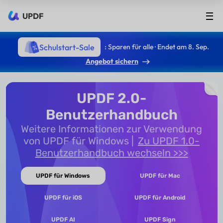
UPDF
Schulstart-Sale
: Sparen für alle · Endet am 8. Sep.
Angebot sichern
UPDF 2.0-
Benutzerhandbuch
Weitere Informationen zur Verwendung
von UPDF für Windows
Zu UPDF 1.0-
Benutzerhandbuch wechseln >>>
UPDF für Windows
UPDF für Mac
UPDF für iOS
UPDF für Android
UPDF AI
UPDF Sign