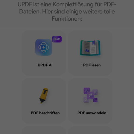
UPDF ist eine Komplettlösung für PDF-
Dateien. Hier sind einige weitere tolle
Funktionen:
Heiẞ
UPDF AI
PDF lesen
Wie du einfach ein PDF spiegeln
PDF Wa
kannst
Top 7 
PDF beschriften
PDF umwandeln