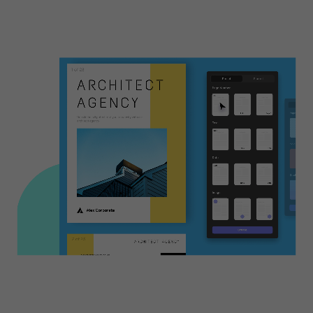
Sie Wasserzeichen hinzu, bearbeiten Sie Ko
Fußzeilen... Mit Master UPDF Editor können 
Sicherheit und Klarheit Ihrer PDF-Dokum
optimieren und Ihren Dateien ein frisches und
Aussehen verleihen!
Seitengröße bearbeiten
KI-generiert
Hintergrund ändern
Wasserzeichen erstellen
KI-generiert
& hinzufügen
Kopf- und Fußzeilen hinzufügen
Erfahren Sie mehr über das Generieren von Hintergründe
KI-Agenten