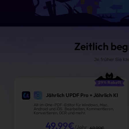
Zeitlich be
Je früher Sie k
29
% Rabatt
Jährlich UPDF Pro + Jährlich KI
All-in-One-PDF-Editor für Windows, Mac,
Android und iOS. Bearbeiten, Kommentieren,
Konvertieren, OCR und mehr.
49,99
€
/Jahr
69,99
€