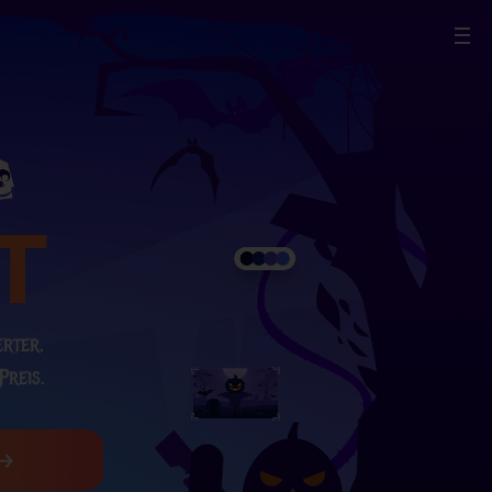
T
erter.
Preis.