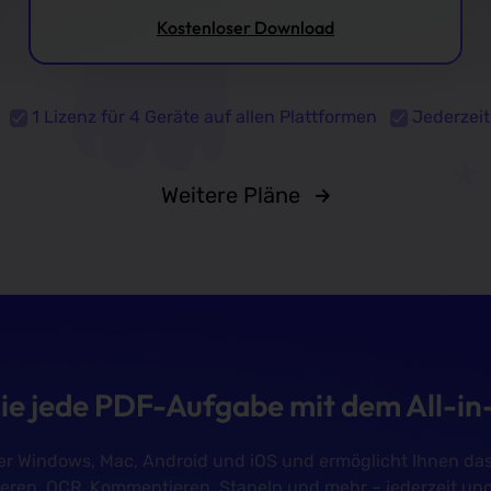
Kostenloser Download
1 Lizenz für 4 Geräte auf allen Plattformen
Jederzei
Weitere Pläne
ie jede PDF-Aufgabe mit dem All-i
er Windows, Mac, Android und iOS und ermöglicht Ihnen das 
eren, OCR, Kommentieren, Stapeln und mehr – jederzeit und