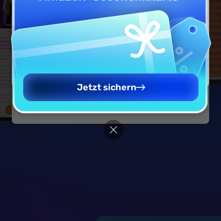
Leider ist diese Veranstaltung
abgelaufen.
Are you visiting updf.com from outside this
region? Visit your regional site for more
relevant pricing, promotions, and events.
Zur UPDF Startseite gehen
Weiter auf die deutsche Seite
Jetzt sichern
Continue to English Site