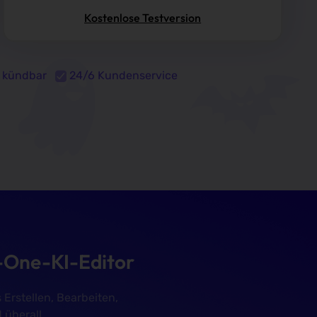
Kostenlose Testversion
t kündbar
24/6 Kundenservice
n-One-KI-Editor
Erstellen, Bearbeiten,
 überall.