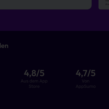
den
4,8/5
4,7/5
Aus dem App
Von
Store
AppSumo
imieren
Mehr 
auf die gewünschte Größe – einzeln oder im Batch.