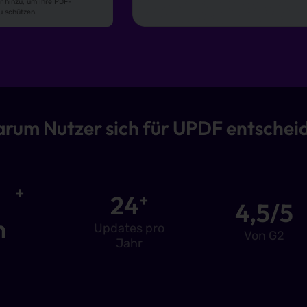
rum Nutzer sich für UPDF entschei
+
24
+
4,5/5
n
Updates pro
Von G2
Jahr
PDF kompr
 Passwort schützen
Verkleinern Sie PDFs 
nungs- und
kennwörter hinzu, um Ihre PDF-
chern und zu schützen.