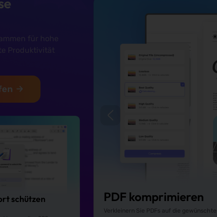
se
usammen für hohe
te Produktivität
fen