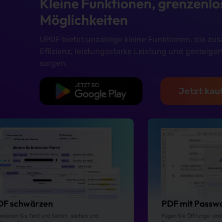
Kleine Funktionen, grenzenlo
Möglichkeiten
UPDF bietet unzählige kleine Funktionen, die z
Effizienz, leistungsstarke Leistung und gesteiger
sorgen.
Kostenloser
Jetzt kau
Download