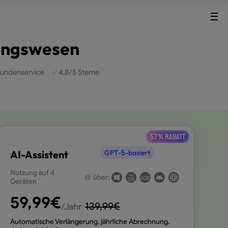
dungswesen
undenservice
4,8/5 Sterne
57 % Rabatt
AI-Assistent
GPT-5-basiert
Nutzung auf 4
über:
Geräten
59,99
€
139,99
€
/Jahr
Automatische Verlängerung, jährliche Abrechnung.