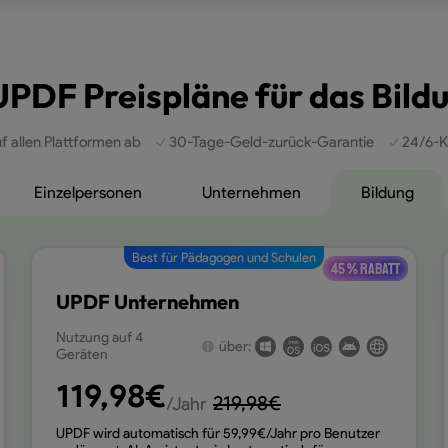
 UPDF Preispläne für das Bil
f allen Plattformen ab
30-Tage-Geld-zurück-Garantie
24/6-K
Einzelpersonen
Unternehmen
Bildung
Best für Pädagogen und Schulen
45 % Rabatt
UPDF Unternehmen
Nutzung auf 4
über:
Geräten
119,98
€
219,98
€
/Jahr
UPDF wird automatisch für
59,99
€/Jahr pro Benutzer