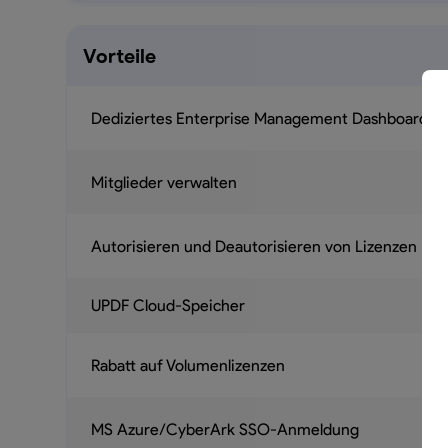
Vorteile
Dediziertes Enterprise Management Dashboard
Mitglieder verwalten
Autorisieren und Deautorisieren von Lizenzen
UPDF Cloud-Speicher
Rabatt auf Volumenlizenzen
MS Azure/CyberArk SSO-Anmeldung