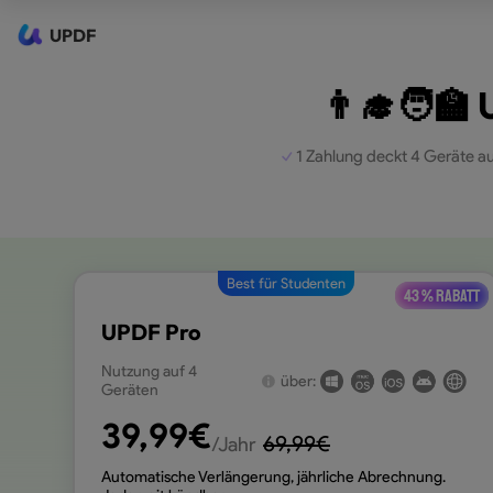
UPDF
👨‍🎓🧑‍
1 Zahlung deckt 4 Geräte au
Best für Studenten
43 % Rabatt
UPDF Pro
Nutzung auf 4
über:
Geräten
39,99
€
69,99
€
/Jahr
Automatische Verlängerung, jährliche Abrechnung.