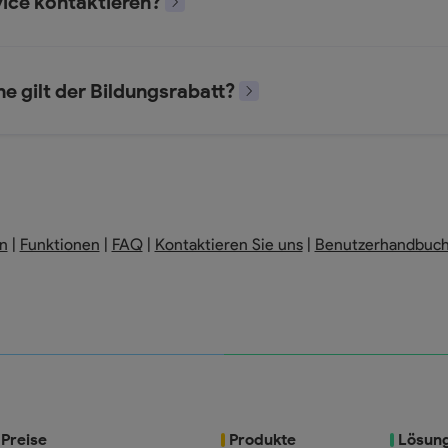
vice kontaktieren?
e gilt der Bildungsrabatt?
n
|
Funktionen
|
FAQ
|
Kontaktieren Sie uns
|
Benutzerhandbuc
Preise
Produkte
Lösun