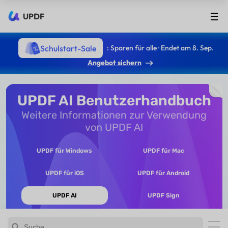
UPDF
Schulstart-Sale
: Sparen für alle · Endet am 8. Sep.
Angebot sichern
UPDF AI Benutzerhandbuch
Weitere Informationen zur Verwendung
von UPDF AI
UPDF für Windows
UPDF für Mac
UPDF für iOS
UPDF für Android
UPDF AI
UPDF Sign