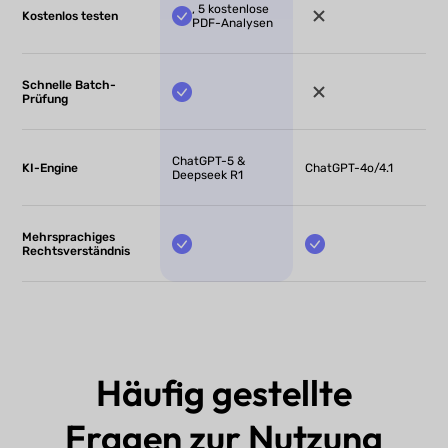
, 5 kostenlose
Kostenlos testen
PDF-Analysen
Schnelle Batch-
Prüfung
ChatGPT-5 &
KI-Engine
ChatGPT-4o/4.1
Deepseek R1
Mehrsprachiges
Rechtsverständnis
Häufig gestellte
Fragen zur Nutzung