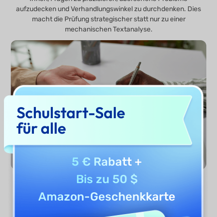
aufzudecken und Verhandlungswinkel zu durchdenken. Dies
macht die Prüfung strategischer statt nur zu einer
mechanischen Textanalyse.
Schulstart-Sale
für alle
5 € Rabatt
+
Bis zu 50 $
Amazon-Geschenkkarte
Jetzt prüfen