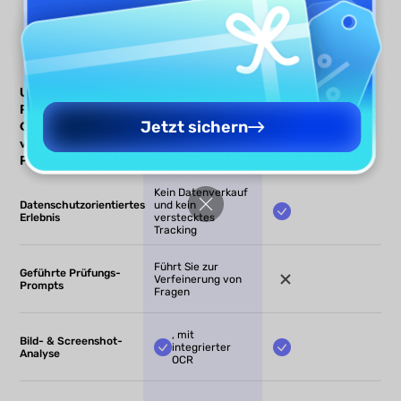
UPDF AI Tool zur
UPDF AI
Andere
Prüfung von
Jetzt sichern
Geschäftsverträgen
vs. andere
Prüfungstools
Kein Datenverkauf
Datenschutzorientiertes
und kein
Erlebnis
verstecktes
Tracking
Führt Sie zur
Geführte Prüfungs-
Verfeinerung von
Prompts
Fragen
, mit
Bild- & Screenshot-
integrierter
Analyse
OCR