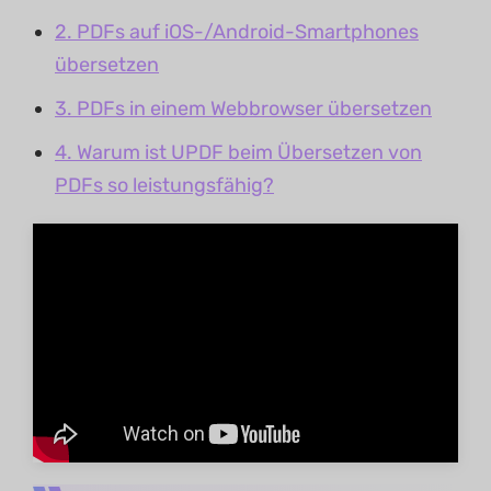
2. PDFs auf iOS-/Android-Smartphones
übersetzen
3. PDFs in einem Webbrowser übersetzen
4. Warum ist UPDF beim Übersetzen von
PDFs so leistungsfähig?