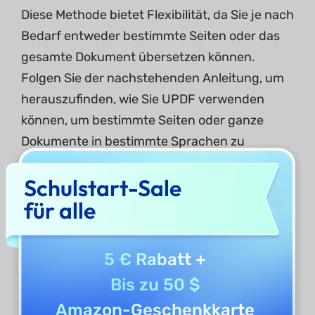
Diese Methode bietet Flexibilität, da Sie je nach
Bedarf entweder bestimmte Seiten oder das
gesamte Dokument übersetzen können.
Folgen Sie der nachstehenden Anleitung, um
herauszufinden, wie Sie UPDF verwenden
können, um bestimmte Seiten oder ganze
Dokumente in bestimmte Sprachen zu
übersetzen.
Schulstart-Sale
Schritt 1.
Wechseln Sie in den Chat-Modus in
für alle
UPDF
5 € Rabatt
+
Nachdem Sie Ihre PDF-Datei in UPDF geöffnet
haben, klicken Sie oben rechts auf dem
Bis zu 50 $
Bildschirm auf die Schaltfläche
„UPDF AI“.
Amazon-Geschenkkarte