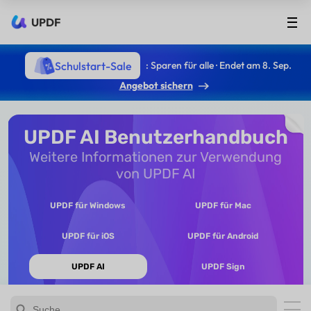
UPDF
Schulstart-Sale
: Sparen für alle · Endet am 8. Sep.
Angebot sichern
UPDF AI Benutzerhandbuch
Weitere Informationen zur Verwendung
von UPDF AI
UPDF für Windows
UPDF für Mac
UPDF für iOS
UPDF für Android
UPDF AI
UPDF Sign