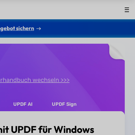
gebot sichern
rhandbuch wechseln >>>
UPDF AI
UPDF Sign
 mit UPDF für Windows