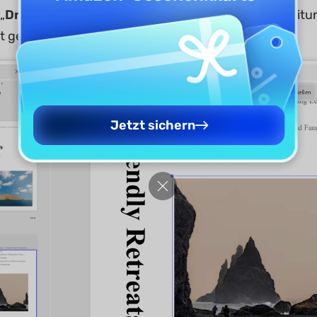
„
Drei Punkte“
für
„Mehr“
zeigt weitere Bildbearbeitu
t gezeigt:
Jetzt sichern