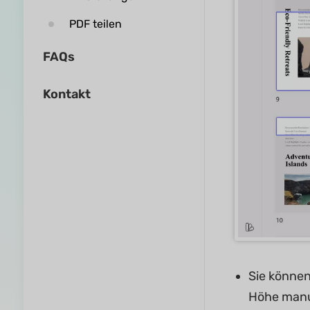
PDF teilen
FAQs
Kontakt
Sie können
Höhe manue