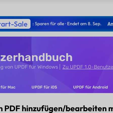
tart-Sale
: Sparen für alle · Endet am 8. Sep.
An
tzerhandbuch
ng von UPDF für Windows
Zu UPDF 1.0-Benutze
für Mac
UPDF für iOS
UPDF für Android
in PDF hinzufügen/bearbeiten