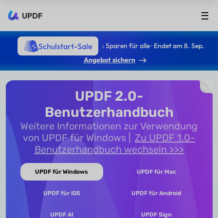
UPDF
Schulstart-Sale
: Sparen für alle · Endet am 8. Sep.
Angebot sichern
UPDF 2.0-
Benutzerhandbuch
Weitere Informationen zur Verwendung
von UPDF für Windows
Zu UPDF 1.0-
Benutzerhandbuch wechseln >>>
UPDF für Windows
UPDF für Mac
UPDF für iOS
UPDF für Android
UPDF AI
UPDF Sign