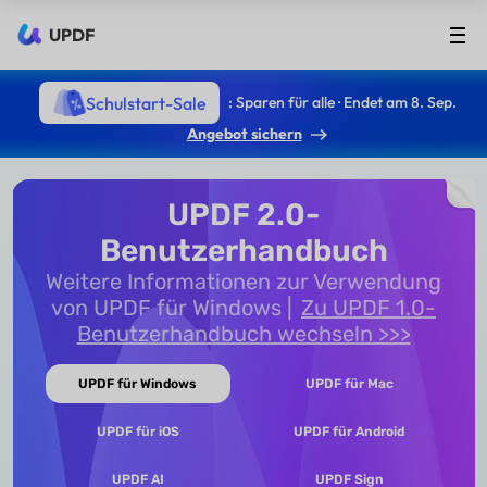
UPDF
Schulstart-Sale
: Sparen für alle · Endet am 8. Sep.
Angebot sichern
UPDF 2.0-
Benutzerhandbuch
Weitere Informationen zur Verwendung
von UPDF für Windows
Zu UPDF 1.0-
Benutzerhandbuch wechseln >>>
UPDF für Windows
UPDF für Mac
UPDF für iOS
UPDF für Android
UPDF AI
UPDF Sign