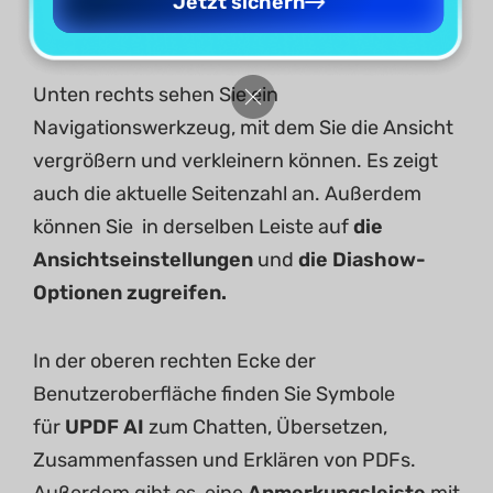
Jetzt sichern
Kommentare
und
Anlagen
.
Unten rechts sehen Sie ein
Navigationswerkzeug, mit dem Sie die Ansicht
vergrößern und verkleinern können. Es zeigt
auch die aktuelle Seitenzahl an. Außerdem
können Sie in derselben Leiste auf
die
Ansichtseinstellungen
und
die Diashow-
Optionen zugreifen.
In der oberen rechten Ecke der
Benutzeroberfläche finden Sie Symbole
für
UPDF AI
zum Chatten, Übersetzen,
Zusammenfassen und Erklären von PDFs.
Außerdem gibt es, eine
Anmerkungsleiste
mit