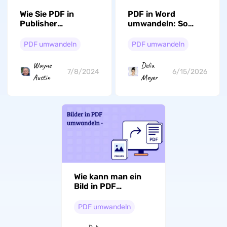
Wie Sie PDF in
PDF in Word
Publisher
umwandeln: So
umwandeln – Eine
erhalten Sie eine
komplette
bearbeitbare Word-
PDF umwandeln
PDF umwandeln
Anleitung
Datei
Wayne
Delia
7/8/2024
6/15/2026
Austin
Meyer
Wie kann man ein
Bild in PDF
umwandeln: Die
besten Lösungen
PDF umwandeln