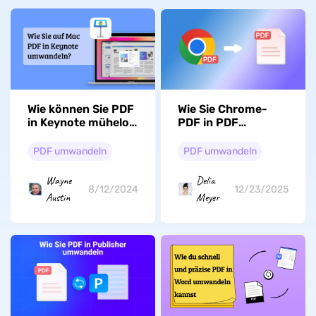
Wie Sie Chrome-
Wie können Sie PDF
PDF in PDF
in Keynote mühelos
umwandeln –
auf Mac
Schritt für Schritt
umwandeln?
PDF umwandeln
PDF umwandeln
Delia
Wayne
12/23/2025
8/12/2024
Meyer
Austin