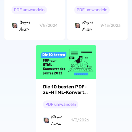
umwandeln – Eine
kopieren - 3
komplette
Methoden
PDF umwandeln
PDF umwandeln
Anleitung
Wayne
Wayne
7/8/2024
9/13/2023
Austin
Austin
Die 10 besten PDF-
zu-HTML-Konverter
im Jahr 2026
PDF umwandeln
Wayne
1/3/2026
Austin