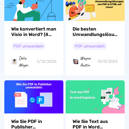
Wie konvertiert man
Die besten
Visio in Word? (4
Umwandlungslösungen
Methoden)
von PDF in HTML
auf Linux!
PDF umwandeln
PDF umwandeln
Delia
Wayne
3/12/2026
10/9/2024
Meyer
Austin
Wie Sie PDF in
Wie Sie Text aus
Publisher
PDF in Word