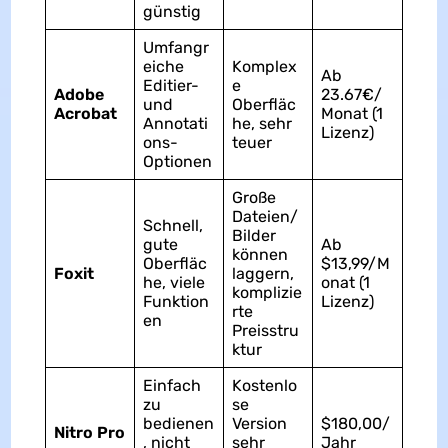
günstig
Umfangr
eiche
Komplex
Ab
Editier-
e
Adobe
23.67€/
und
Oberfläc
Acrobat
Monat (1
Annotati
he, sehr
Lizenz)
ons-
teuer
Optionen
Große
Dateien/
Schnell,
Bilder
gute
Ab
können
Oberfläc
$13,99/M
Foxit
laggern,
he, viele
onat (1
komplizie
Funktion
Lizenz)
rte
en
Preisstru
ktur
Einfach
Kostenlo
zu
se
bedienen
Version
$180,00/
Nitro Pro
, nicht
sehr
Jahr