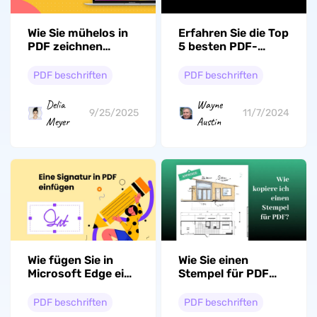
Wie Sie mühelos in
Erfahren Sie die Top
PDF zeichnen
5 besten PDF-
können?
Alternativen für
Drawboard!
PDF beschriften
PDF beschriften
Delia
Wayne
9/25/2025
11/7/2024
Meyer
Austin
Wie fügen Sie in
Wie Sie einen
Microsoft Edge eine
Stempel für PDF
Signatur in ein PDF
kopieren - 4
ein
Methoden
PDF beschriften
PDF beschriften