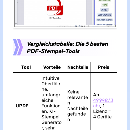
Vergleichstabelle: Die 5 besten
PDF-Stempel-Tools
Tool
Vorteile
Nachteile
Preis
Intuitive
Oberfläc
he,
Keine
umfangr
Ab
relevante
eiche
49,99€/J
n
UPDF
Funktion
ahr
, 1
Nachteile
en, KI-
Lizenz =
gefunde
Stempel-
4 Geräte
n
Generato
r, sehr