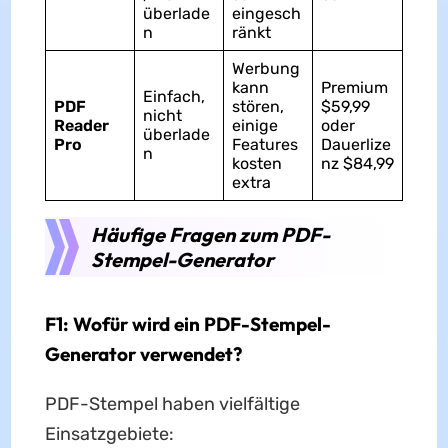
überlade
eingesch
n
ränkt
Werbung
kann
Premium
Einfach,
PDF
stören,
$59,99
nicht
Reader
einige
oder
überlade
Pro
Features
Dauerlize
n
kosten
nz $84,99
extra
Häufige Fragen zum PDF-
Stempel-Generator
F1: Wofür wird ein PDF-Stempel-
Generator verwendet?
PDF-Stempel haben vielfältige
Einsatzgebiete: