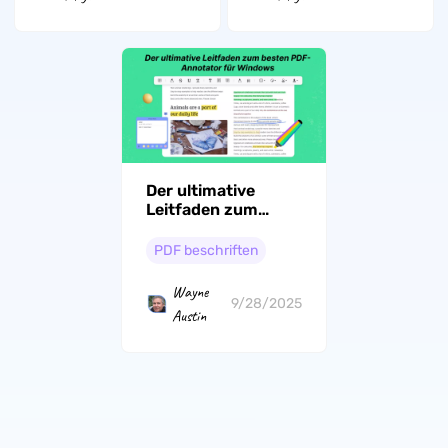
Der ultimative
Leitfaden zum
besten PDF-
Annotator für
PDF beschriften
Windows
Wayne
9/28/2025
Austin