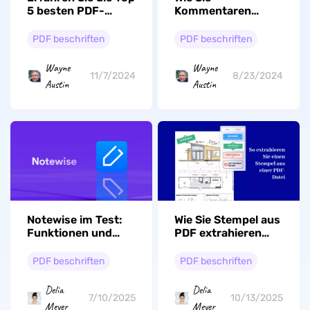
5 besten PDF-
Kommentaren
Alternativen für
schnell aus PDF
Drawboard!
nach Excel
PDF beschriften
PDF beschriften
exportieren?
Wayne
Wayne
11/7/2024
8/23/2024
Austin
Austin
Notewise im Test:
Wie Sie Stempel aus
Funktionen und
PDF extrahieren
Alternativen für
und wieder
Notizen
verwenden
PDF beschriften
PDF beschriften
Delia
Delia
7/10/2025
10/13/2025
Meyer
Meyer