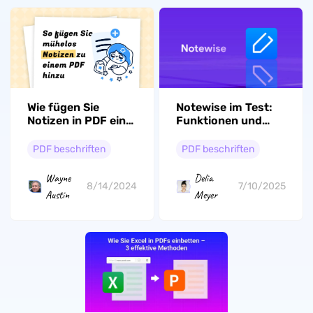
Wie fügen Sie
Notewise im Test:
Notizen in PDF ein?
Funktionen und
Eine einfache
Alternativen für
Anleitung
Notizen
PDF beschriften
PDF beschriften
Wayne
Delia
8/14/2024
7/10/2025
Austin
Meyer