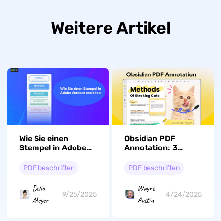
Weitere Artikel
Wie Sie einen
Obsidian PDF
Stempel in Adobe
Annotation: 3
Acrobat erstellen-
einfache Wege zur
3 Schritte!
PDF-Anmerkung
PDF beschriften
PDF beschriften
Delia
Wayne
9/26/2025
4/24/2025
Meyer
Austin