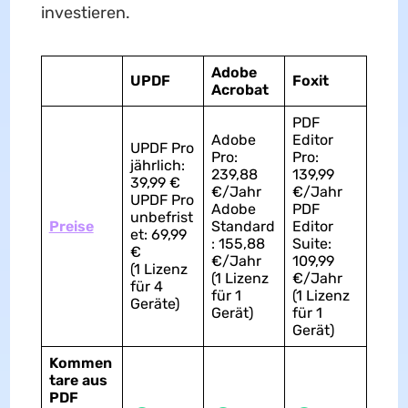
investieren.
Adobe
UPDF
Foxit
Acrobat
PDF
Adobe
Editor
UPDF Pro
Pro:
Pro:
jährlich:
239,88
139,99
39,99 €
€/Jahr
€/Jahr
UPDF Pro
Adobe
PDF
unbefrist
Preise
Standard
Editor
et: 69,99
: 155,88
Suite:
€
€/Jahr
109,99
(1 Lizenz
(1 Lizenz
€/Jahr
für 4
für 1
(1 Lizenz
Geräte)
Gerät)
für 1
Gerät)
Kommen
tare aus
PDF