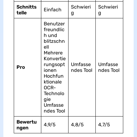
Schnitts
Schwieri
Schwieri
Einfach
telle
g
g
Benutzer
freundlic
h und
blitzschn
ell
Mehrere
Konvertie
rungsopt
Umfasse
Umfasse
Pro
ionen
ndes Tool
ndes Tool
Hochfun
ktionale
OCR-
Technolo
gie
Umfasse
ndes Tool
Bewertu
4,9/5
4,8/5
4,7/5
ngen