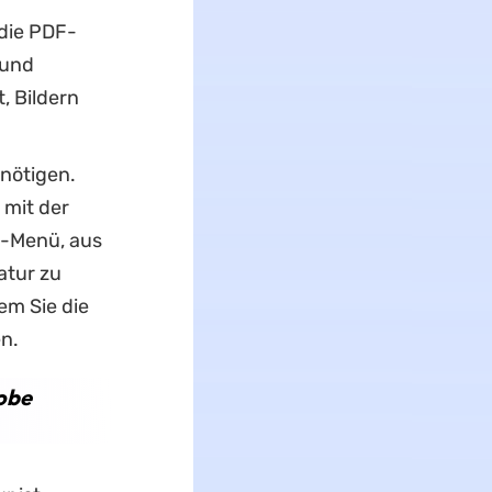
die PDF-
 und
, Bildern
nötigen.
 mit der
n-Menü, aus
atur zu
em Sie die
n.
dobe