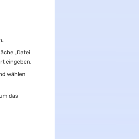
n.
läche „Datei
rt eingeben.
und wählen
 um das