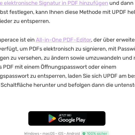
e elektronische Signatur in PDF hinzufügen
und dann 
bst festlegen, kann Ihnen diese Methode mit UPDF hel
eder zu entsperren.
perace ist ein
All-in-One PDF-Editor
, der über erweite
erfügt, um PDFs elektronisch zu signieren, mit Passw
gen zu versehen, zu ändern sowie umzuwandeln und
es PDF mit einem Öffnungspasswort oder einem
gspasswort zu entsperren, laden Sie sich UPDF am be
e Schaltfläche herunter und befolgen dann die unten
Kostenloser Download
Windows • macOS • iOS • Android
100% sicher