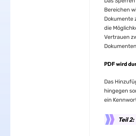
Das Sperren 
Bereichen wi
Dokumente z
die Möglich
Vertrauen zw
Dokumenten
PDF wird dur
Das Hinzufü
hingegen sor
ein Kennwort
Teil 2