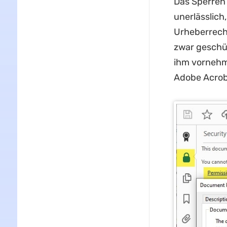
Das Sperren 
unerlässlich
Urheberrech
zwar geschü
ihm vornehme
Adobe Acrob