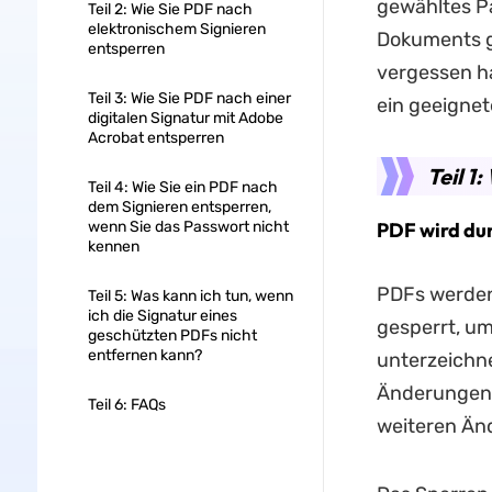
gewähltes Pa
Teil 2: Wie Sie PDF nach
elektronischem Signieren
Dokuments g
entsperren
vergessen ha
Teil 3: Wie Sie PDF nach einer
ein geeignet
digitalen Signatur mit Adobe
Acrobat entsperren
Teil 1
Teil 4: Wie Sie ein PDF nach
dem Signieren entsperren,
wenn Sie das Passwort nicht
PDF wird dur
kennen
PDFs werden 
Teil 5: Was kann ich tun, wenn
ich die Signatur eines
gesperrt, um
geschützten PDFs nicht
entfernen kann?
unterzeichn
Änderungen 
Teil 6: FAQs
weiteren Än