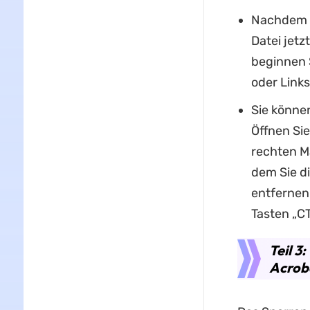
Nachdem S
Datei jetz
beginnen 
oder Link
Sie könne
Öffnen Si
rechten M
dem Sie d
entfernen
Tasten „C
Teil 3
Acrob