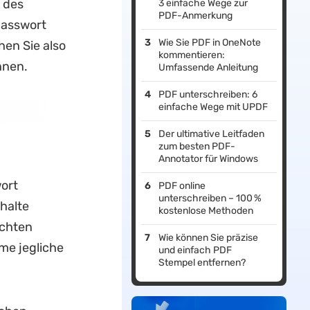
 des
3 einfache Wege zur
PDF-Anmerkung
Passwort
Wie Sie PDF in OneNote
en Sie also
kommentieren:
nen.
Umfassende Anleitung
PDF unterschreiben: 6
einfache Wege mit UPDF
Der ultimative Leitfaden
zum besten PDF-
Annotator für Windows
ort
PDF online
unterschreiben – 100 %
nhalte
kostenlose Methoden
schten
Wie können Sie präzise
e jegliche
und einfach PDF
Stempel entfernen?