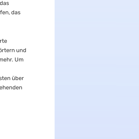
das
fen, das
rte
örtern und
 mehr. Um
sten über
stehenden