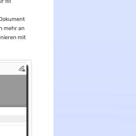
r ist
r Dokument
en mehr an
nieren mit