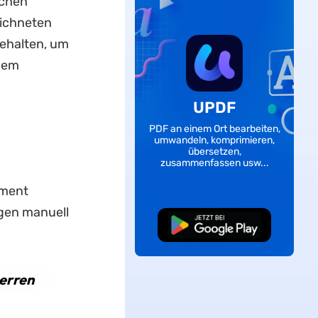
schen
eichneten
ehalten, um
dem
UPDF
PDF an einem Ort bearbeiten,
umwandeln, komprimieren,
übersetzen,
zusammenfassen usw...
ument
egen manuell
Kostenloser
Download
perren