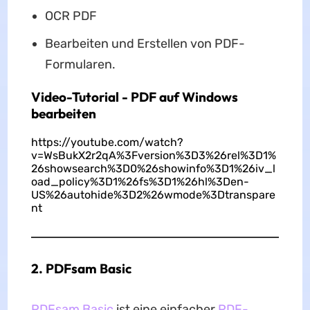
OCR PDF
Bearbeiten und Erstellen von PDF-
Formularen.
Video-Tutorial - PDF auf Windows
bearbeiten
https://youtube.com/watch?
v=WsBukX2r2qA%3Fversion%3D3%26rel%3D1%
26showsearch%3D0%26showinfo%3D1%26iv_l
oad_policy%3D1%26fs%3D1%26hl%3Den-
US%26autohide%3D2%26wmode%3Dtranspare
nt
2. PDFsam Basic
PDFsam Basic
ist eine einfacher
PDF-