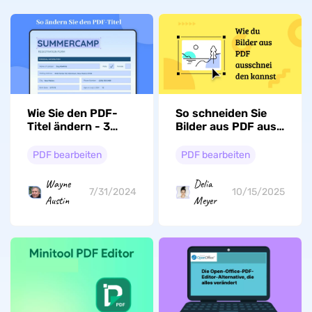
Wie Sie den PDF-
So schneiden Sie
Titel ändern - 3
Bilder aus PDF aus:
beste Methoden
3 getestete
Methoden
PDF bearbeiten
PDF bearbeiten
Wayne
Delia
7/31/2024
10/15/2025
Austin
Meyer