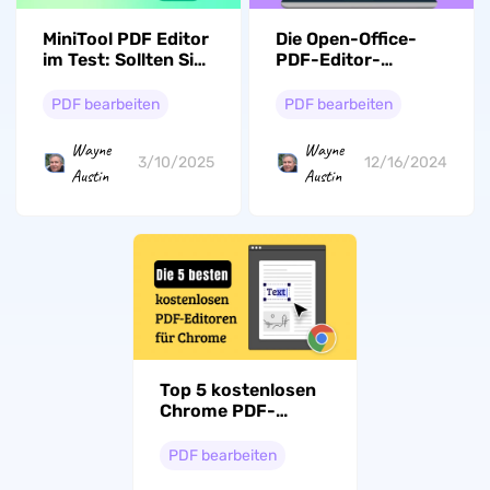
MiniTool PDF Editor
Die Open-Office-
im Test: Sollten Sie
PDF-Editor-
ihn verwenden?
Alternative, die alles
verändert!
PDF bearbeiten
PDF bearbeiten
Wayne
Wayne
3/10/2025
12/16/2024
Austin
Austin
Top 5 kostenlosen
Chrome PDF-
Editoren 2026
PDF bearbeiten