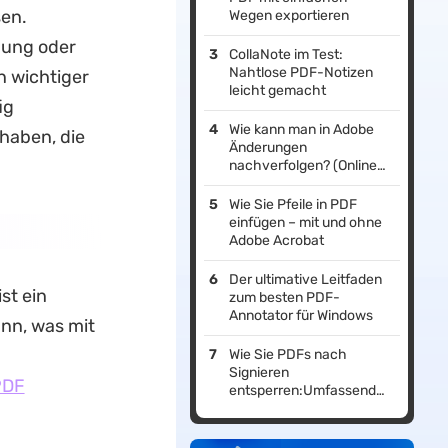
sen.
Wegen exportieren
hung oder
CollaNote im Test:
Nahtlose PDF-Notizen
n wichtiger
leicht gemacht
ig
Wie kann man in Adobe
 haben, die
Änderungen
nachverfolgen? (Online
und offline)
Wie Sie Pfeile in PDF
einfügen – mit und ohne
Adobe Acrobat
Der ultimative Leitfaden
ist ein
zum besten PDF-
Annotator für Windows
ann, was mit
Wie Sie PDFs nach
Signieren
PDF
entsperren:Umfassender
Leitfaden