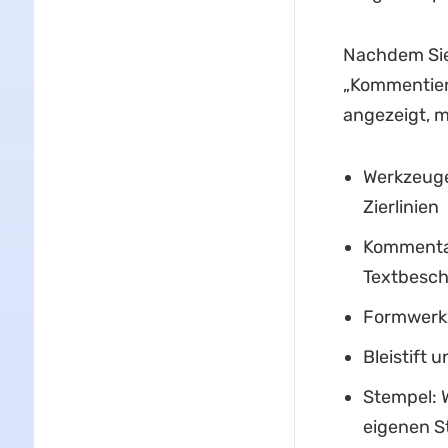
Nachdem Sie 
„Kommentiere
angezeigt, m
Werkzeuge
Zierlinien
Kommentar
Textbesch
Formwerkze
Bleistift 
Stempel: W
eigenen S