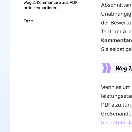
Weg 2. Kommentare aus PDF
Abschnitten,
online exportieren
Unabhängig 
Fazit
der Bewertun
Teil Ihrer Ar
Kommentare
Sie selbst 
Weg 1
Wenn es um P
leistungsstar
PDFs zu tun 
Größenänder
herunterzul