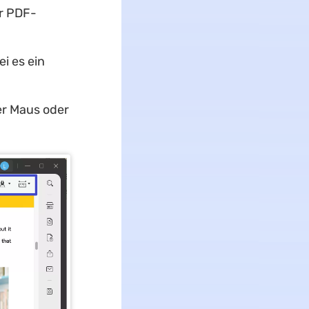
er PDF-
i es ein
er Maus oder