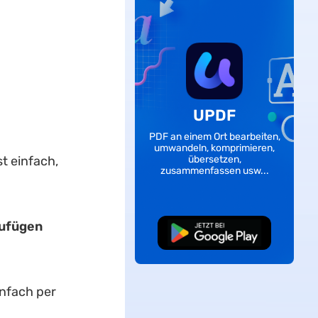
UPDF
PDF an einem Ort bearbeiten,
umwandeln, komprimieren,
übersetzen,
t einfach,
zusammenfassen usw...
zufügen
Kostenloser
Download
infach per