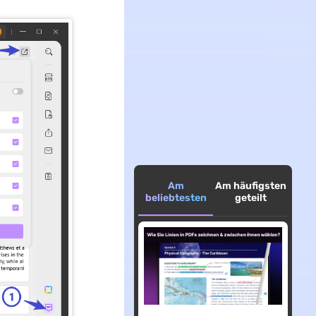
Am
Am häufigsten
beliebtesten
geteilt