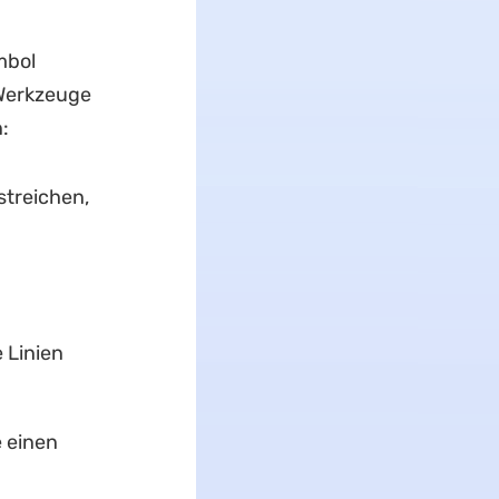
mbol
 Werkzeuge
:
treichen,
 Linien
e einen