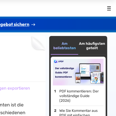
gebot sichern
Am
Am häufigsten
beliebtesten
geteilt
gen exportieren
PDF kommentieren: Der
vollständige Guide
(2026)
ten ist die
Wie Sie Kommentar aus
rschiedenen
PDF mit einfachen