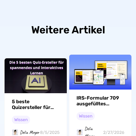
Weitere Artikel
IRS-Formular 709
5 beste
ausgefülltes
Quizersteller für
Beispiel: Wie füllt
spannendes und
man es aus?
Wissen
interaktives Lernen
Wissen
Delia
Delia Meyer
8/5/2025
2/27/2026