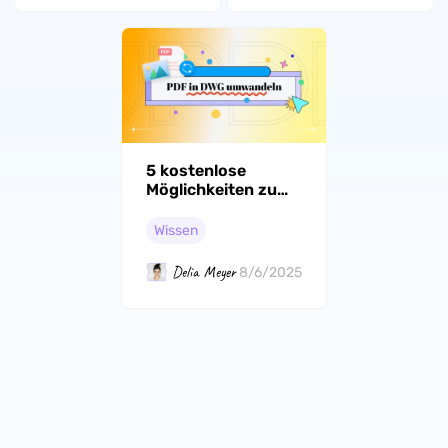
5 kostenlose
Möglichkeiten zum
Umwandeln von
PDF in DWG
Wissen
Delia Meyer
8/6/2025