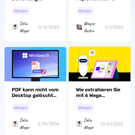
Funktionen,
Abmessungen und
Mitgliedschaftsvorteile
Format für 2026
Wissen
Wissen
und mehr
Delia
Wayne
3/12/2026
1/3/2026
Meyer
Austin
PDF kann nicht vom
Wie extrahieren Sie
Desktop gelöscht
mit 6 Wege
werden – 6
kinderleicht Daten
Lösungen für
aus PDF?
Wissen
Wissen
Windows 11/10
Delia
Delia
2/26/2026
10/27/2025
Meyer
Meyer