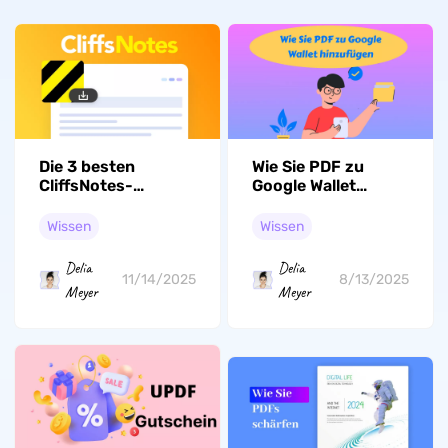
Die 3 besten
Wie Sie PDF zu
CliffsNotes-
Google Wallet
Downloader
hinzufügen –
(getestet)
einfache Anleitung
Wissen
Wissen
Delia
Delia
11/14/2025
8/13/2025
Meyer
Meyer