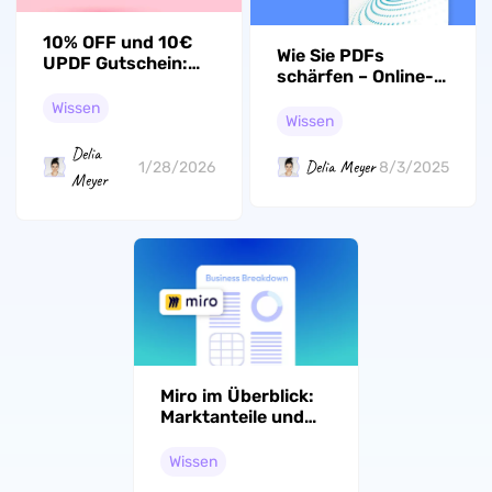
10% OFF und 10€
Wie Sie PDFs
UPDF Gutschein:
schärfen – Online-
Alle Funktionen
und Offline-Tools
Freischalten!
Wissen
Wissen
Delia
Delia Meyer
1/28/2026
8/3/2025
Meyer
Miro im Überblick:
Marktanteile und
Nutzerdaten
Wissen