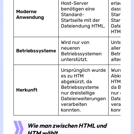
Host-Server
erlauben n
benötigen eine
dass eine
Moderne
Standard-
Standard
Anwendung
Startseite mit der
Startseite
Dateiendung HTML.
Dateierwe
HTM hat.
Wird nur von
Unterstüt
neueren
allen
Betriebssysteme
Betriebssystemen
Betriebss
unterstützt.
alten wie
Ursprünglich wurde
Wurde als
es zu HTM
Abkürzung
abgekürzt, da
HTML eing
Betriebssysteme
da Betrie
Herkunft
nur dreistellige
nur dreist
Dateierweiterungen
Dateierwe
verarbeiten
verarbeit
konnten.
konnten.
Wie man zwischen HTML und
HTM wählt