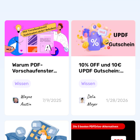
Warum PDF-
10% OFF und 10€
Vorschaufenster
UPDF Gutschein:
funktioniert nicht
Alle Funktionen
im Datei-Explorer
Freischalten!
Wissen
Wissen
(Windows 10/11)
Wayne
Delia
7/9/2025
1/28/2026
Austin
Meyer