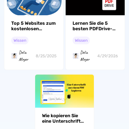
Top 5 Websites zum
Lernen Sie die 5
kostenlosen
besten PDFDrive-
Herunterladen von
Alternativen
PDF-
detailliert kennen!
Wissen
Wissen
Hochschullehrbüchern
Delia
Delia
8/25/2025
4/29/2026
Meyer
Meyer
Wie kopieren Sie
eine Unterschrift
schnell aus einem