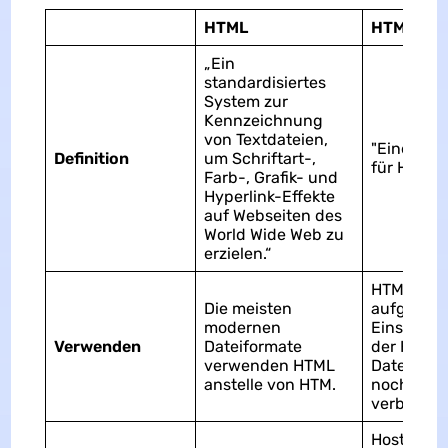
HTML
HTM
„Ein
standardisiertes
System zur
Kennzeichnung
von Textdateien,
"Eine Erw
Definition
um Schriftart-,
für HTML."
Farb-, Grafik- und
Hyperlink-Effekte
auf Webseiten des
World Wide Web zu
erzielen.“
HTM-Datei
Die meisten
aufgrund 
modernen
Einschrä
Verwenden
Dateiformate
der HTML
verwenden HTML
Dateiend
anstelle von HTM.
noch sehr
verbreitet
Host-Serv