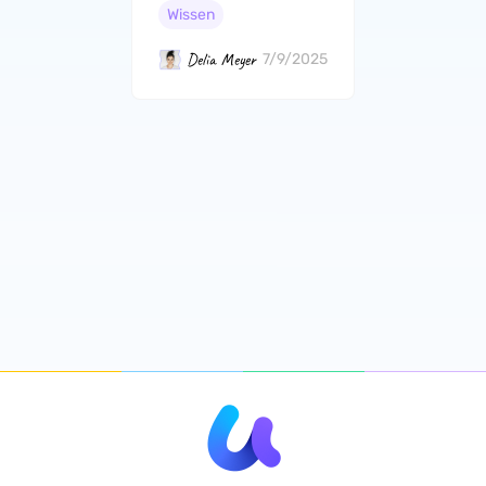
PDF?
Wissen
Delia Meyer
7/9/2025