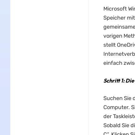
Microsoft Wi
Speicher mit
gemeinsame 
vorigen Meth
stellt OneDr
Internetver
einfach zwi
Schritt 1: D
Suchen Sie d
Computer. Si
der Taskleis
Sobald Sie d
C“. Klicken 