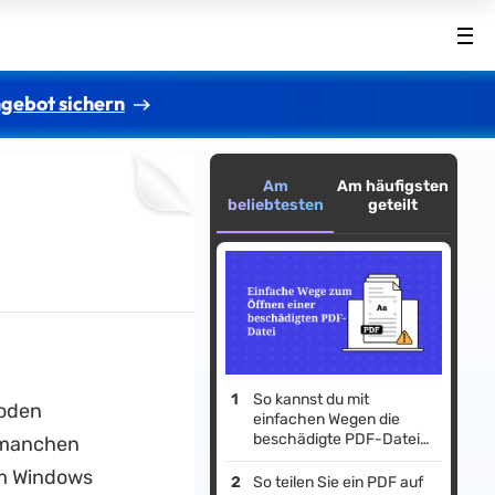
gebot sichern
Am
Am häufigsten
beliebtesten
geteilt
So kannst du mit
hoden
einfachen Wegen die
beschädigte PDF-Datei
 manchen
öffnen
em Windows
So teilen Sie ein PDF auf