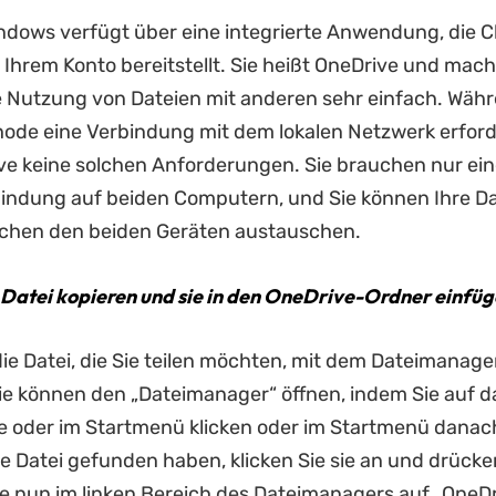
ndows verfügt über eine integrierte Anwendung, die C
 Ihrem Konto bereitstellt. Sie heißt OneDrive und mach
Nutzung von Dateien mit anderen sehr einfach. Währ
ode eine Verbindung mit dem lokalen Netzwerk erforder
ive keine solchen Anforderungen. Sie brauchen nur ei
bindung auf beiden Computern, und Sie können Ihre D
schen den beiden Geräten austauschen.
ie Datei kopieren und sie in den OneDrive-Ordner einfüg
ie Datei, die Sie teilen möchten, mit dem Dateimanage
e können den „Dateimanager“ öffnen, indem Sie auf d
te oder im Startmenü klicken oder im Startmenü danac
ie Datei gefunden haben, klicken Sie sie an und drücken
Sie nun im linken Bereich des Dateimanagers auf „OneD