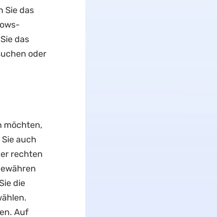
n Sie das
dows-
Sie das
suchen oder
en möchten,
 Sie auch
der rechten
 gewähren
Sie die
ählen.
ken. Auf