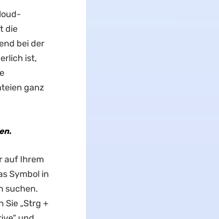
loud-
t die
end bei der
lich ist,
ne
ateien ganz
en.
r auf Ihrem
as Symbol in
h suchen.
 Sie „Strg +
rive“ und