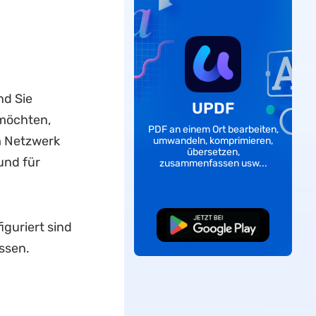
nd Sie
UPDF
möchten,
PDF an einem Ort bearbeiten,
m Netzwerk
umwandeln, komprimieren,
übersetzen,
und für
zusammenfassen usw...
Kostenloser
iguriert sind
Download
ssen.