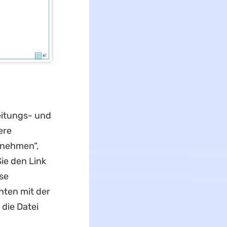
eitungs- und
ere
rnehmen“,
ie den Link
se
hten mit der
die Datei