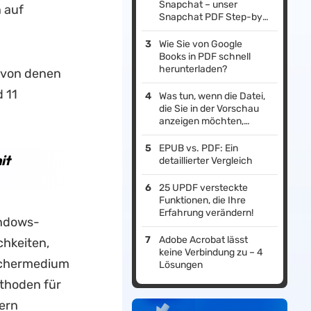
Snapchat – unser
n auf
Snapchat PDF Step-by-
Step-Guide zeigt’s Ihnen
in Sekunden.
Wie Sie von Google
Books in PDF schnell
herunterladen?
 von denen
d 11
Was tun, wenn die Datei,
die Sie in der Vorschau
anzeigen möchten,
Ihrem Computer
schaden könnte
EPUB vs. PDF: Ein
it
detaillierter Vergleich
25 UPDF versteckte
Funktionen, die Ihre
Erfahrung verändern!
indows-
Adobe Acrobat lässt
chkeiten,
keine Verbindung zu – 4
ichermedium
Lösungen
ethoden für
ern