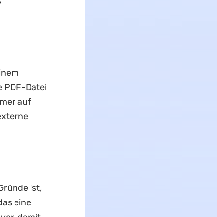
s
einem
e PDF-Datei
mmer auf
externe
Gründe ist,
das eine