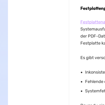
Festplatten
Festplattena
Systemausfal
der PDF-Date
Festplatte k
Es gibt vers
Inkonsist
Fehlende 
Systemfeh