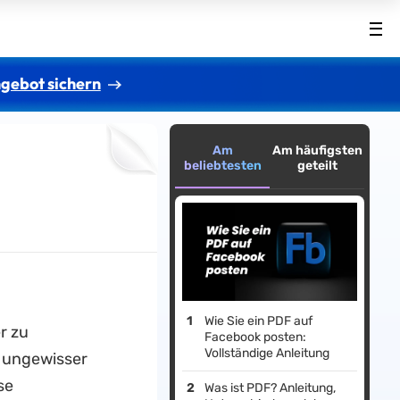
gebot sichern
Am
Am häufigsten
beliebtesten
geteilt
Wie Sie ein PDF auf
r zu
Facebook posten:
Vollständige Anleitung
d ungewisser
se
Was ist PDF? Anleitung,