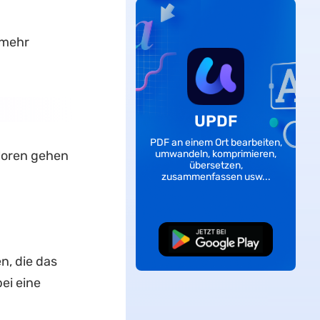
 mehr
UPDF
PDF an einem Ort bearbeiten,
loren gehen
umwandeln, komprimieren,
übersetzen,
zusammenfassen usw...
Kostenloser
Download
n, die das
ei eine