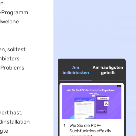
on
er-Programm
ndwelche
, solltest
nbieters
s Problems
Am
Am häufigsten
beliebtesten
geteilt
ert hast,
installation
Wie Sie die PDF-
igte
Suchfunktion effektiv