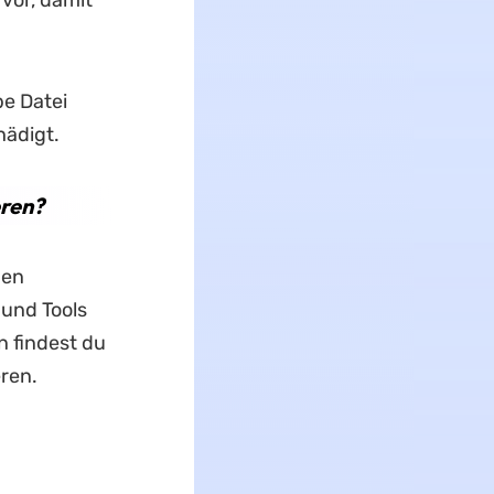
vor, damit
e Datei
hädigt.
eren?
hen
 und Tools
 findest du
ren.