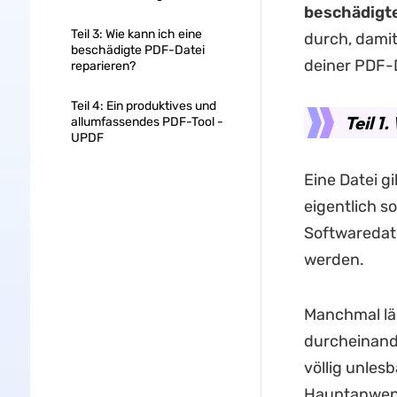
beschädigte
Teil 3: Wie kann ich eine
durch, dami
beschädigte PDF-Datei
deiner PDF-D
reparieren?
Teil 4: Ein produktives und
Teil 1
allumfassendes PDF-Tool -
UPDF
Eine Datei gi
eigentlich s
Softwaredate
werden.
Manchmal läs
durcheinande
völlig unles
Hauptanwend