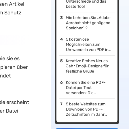
Unterschiede und das
sen Artikel
beste Tool
um Schutz
Wie beheben Sie „Adobe
Acrobat nicht genügend
Speicher“？
5 kostenlose
Möglichkeiten zum
Umwandeln von PDF in
DWG
ie sie es
Kreative Frohes Neues
Jahr Emoji-Designs für
apieren über
festliche Grüße
endet
Können Sie eine PDF-
Datei per Text
versenden: Die
Anleitung!
sie erscheint
5 beste Websites zum
Download von PDF-
er Datei
Zeitschriften im Jahr
e
2026 (kostenlos &
kostenpflichtig)