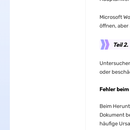
Microsoft W
öffnen, abe
Teil 2
Untersuchen
oder beschä
Fehler beim
Beim Herunte
Dokument bes
häufige Urs