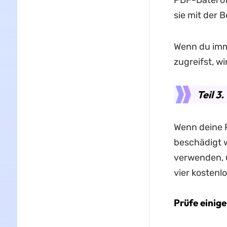
PDF-Datei öf
sie mit der 
Wenn du imm
zugreifst, w
Teil 3
Wenn deine 
beschädigt w
verwenden, u
vier kostenl
Prüfe einig