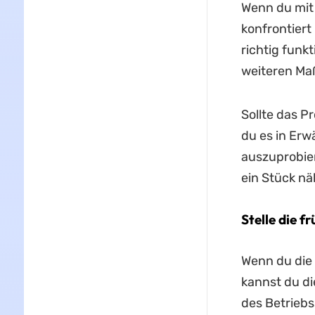
Wenn du mit 
konfrontiert
richtig funk
weiteren Ma
Sollte das P
du es in Erw
auszuprobier
ein Stück n
Stelle die f
Wenn du die
kannst du di
des Betriebss