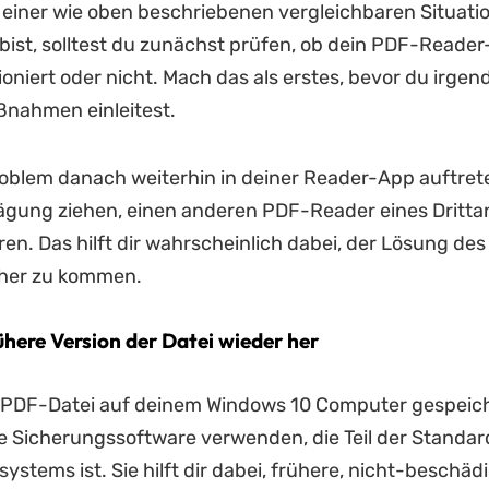
einer wie oben beschriebenen vergleichbaren Situati
 bist, solltest du zunächst prüfen, ob dein PDF-Read
tioniert oder nicht. Mach das als erstes, bevor du irge
ßnahmen einleitest.
roblem danach weiterhin in deiner Reader-App auftreten
ägung ziehen, einen anderen PDF-Reader eines Dritta
en. Das hilft dir wahrscheinlich dabei, der Lösung de
äher zu kommen.
rühere Version der Datei wieder her
 PDF-Datei auf deinem Windows 10 Computer gespeich
e Sicherungssoftware verwenden, die Teil der Standard
ystems ist. Sie hilft dir dabei, frühere, nicht-beschäd